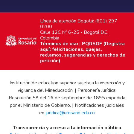
Línea de atención Bogotá: (601) 297
0200
Calle 12C Nº 6-25 - Bogotá D.C.
Colombia
Términos de uso
|
PQRSDF (Registra
aquí: felicitaciones, quejas,
reclamos, sugerencias y derechos de
petición)
Institución de education superior sujeta a la inspección y
vigilancia del Mineducación. | Personería Jurídica:
Resolución 58 del 16 de septiembre de 1895 expedida
por el Ministerio de Gobierno. | Notificaciones judiciales
en
juridica@urosario.edu.co
Transparencia y acceso a la información pública