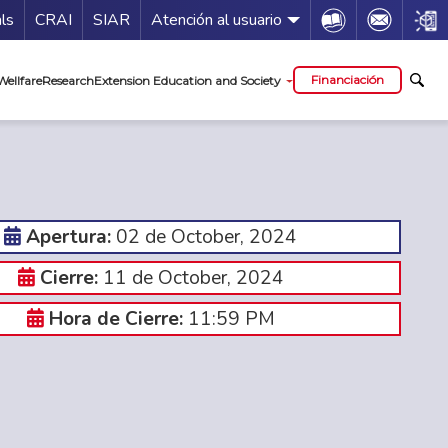
Guía de servicios
Icon
Icon
Icon
als
CRAI
SIAR
Atención al usuario
al
Financiación
Wellfare
Research
Extension Education and Society
02 de October, 2024
Apertura:
11 de October, 2024
Cierre:
11:59 PM
Hora de Cierre: