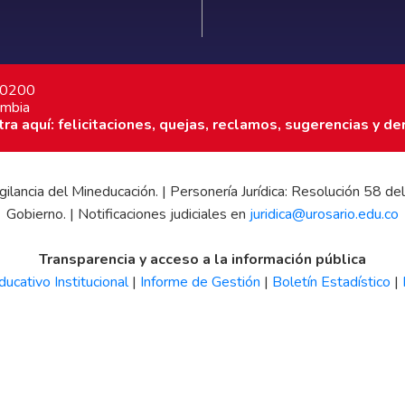
7 0200
ombia
a aquí: felicitaciones, quejas, reclamos, sugerencias y de
 vigilancia del Mineducación. | Personería Jurídica: Resolución 58
Gobierno. | Notificaciones judiciales en
juridica@urosario.edu.co
Transparencia y acceso a la información pública
ucativo Institucional
|
Informe de Gestión
|
Boletín Estadístico
|