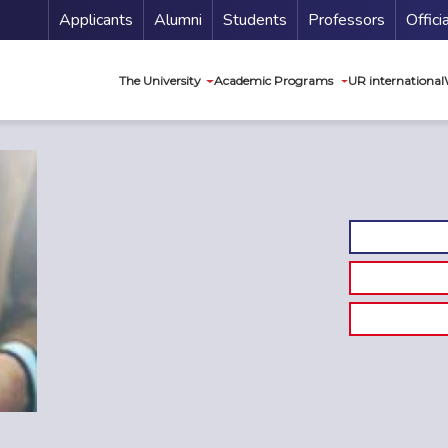
Menu Secundario
Applicants
Alumni
Students
Professors
Offici
Navegación princip
The University
Academic Programs
UR international