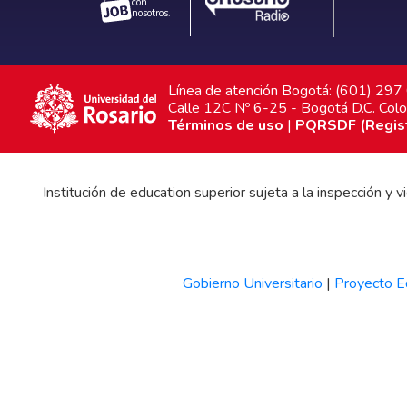
con
nosotros.
Línea de atención Bogotá: (601) 29
Calle 12C Nº 6-25 - Bogotá D.C. Col
Términos de uso
|
PQRSDF (Registr
Institución de education superior sujeta a la inspección y
Gobierno Universitario
|
Proyecto Ed