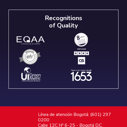
Recognitions
of Quality
Línea de atención Bogotá: (601) 297
0200
Calle 12C Nº 6-25 - Bogotá D.C.