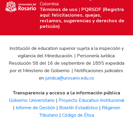
Colombia
Términos de uso
|
PQRSDF (Registra
aquí: felicitaciones, quejas,
reclamos, sugerencias y derechos de
petición)
Institución de education superior sujeta a la inspección y
vigilancia del Mineducación. | Personería Jurídica:
Resolución 58 del 16 de septiembre de 1895 expedida
por el Ministerio de Gobierno. | Notificaciones judiciales
en
juridica@urosario.edu.co
Transparencia y acceso a la información pública
Gobierno Universitario
|
Proyecto Educativo Institucional
|
Informe de Gestión
|
Boletín Estadístico
|
Régimen
Tributario
|
Código de Ética