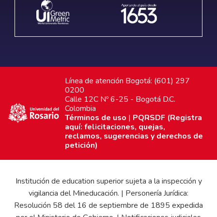
Línea de atención Bogotá: (601) 297
0200
Calle 12C Nº 6-25 - Bogotá D.C.
Colombia
Términos de uso
|
PQRSDF (Registra
aquí: felicitaciones, quejas,
reclamos, sugerencias y derechos de
petición)
Institución de education superior sujeta a la inspección y
vigilancia del Mineducación. | Personería Jurídica:
Resolución 58 del 16 de septiembre de 1895 expedida