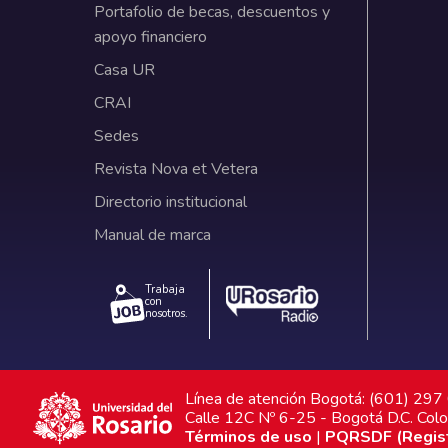
Portafolio de becas, descuentos y
apoyo financiero
Casa UR
CRAI
Sedes
Revista Nova et Vetera
Directorio institucional
Manual de marca
Trabaja
con
nosotros.
Línea de atención Bogotá: (601) 29
Calle 12C Nº 6-25 - Bogotá D.C. Col
Términos de uso
|
PQRSDF (Registr