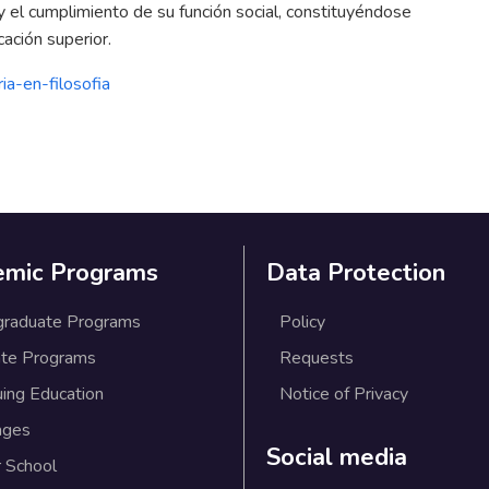
 el cumplimiento de su función social, constituyéndose
ación superior.
ia-en-filosofia
emic Programs
Data Protection
graduate Programs
Policy
te Programs
Requests
uing Education
Notice of Privacy
ages
Social media
 School