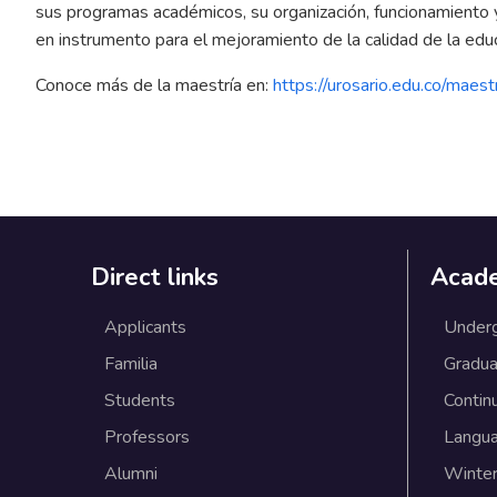
sus programas académicos, su organización, funcionamiento y
en instrumento para el mejoramiento de la calidad de la educ
Conoce más de la maestría en:
https://urosario.edu.co/maestr
Direct links
Acad
Applicants
Under
Familia
Gradua
Students
Contin
Professors
Langu
Alumni
Winter