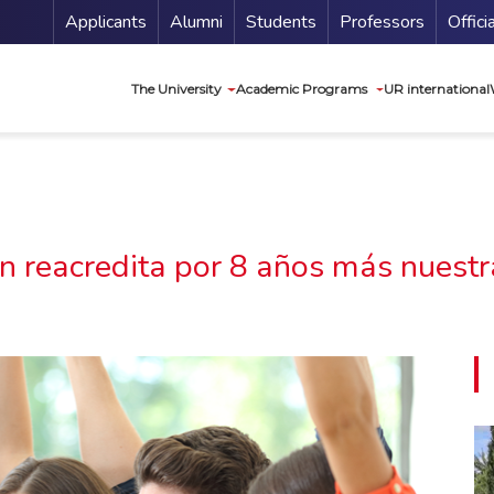
Menu Secundario
Applicants
Alumni
Students
Professors
Offici
Navegación princip
The University
Academic Programs
UR international
n reacredita por 8 años más nuestr