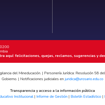
7 0200
ombia
a aquí: felicitaciones, quejas, reclamos, sugerencias y de
 vigilancia del Mineducación. | Personería Jurídica: Resolución 58
Gobierno. | Notificaciones judiciales en
juridica@urosario.edu.co
Transparencia y acceso a la información pública
ucativo Institucional
|
Informe de Gestión
|
Boletín Estadístico
|