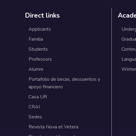
Direct links
Acad
Applicants
Under
Familia
Gradua
Students
Contin
Professors
Langu
Alumni
Winter
Portafolio de becas, descuentos y
apoyo financiero
Casa UR
CRAI
Sedes
Revista Nova et Vetera