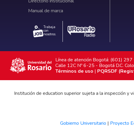
Directorio institucional
Manual de marca
Trabaja
con
nosotros.
Línea de atención Bogotá: (601) 29
Calle 12C Nº 6-25 - Bogotá D.C. Col
Términos de uso
|
PQRSDF (Registr
Institución de education superior sujeta a la inspección y
Gobierno Universitario
|
Proyecto Ed