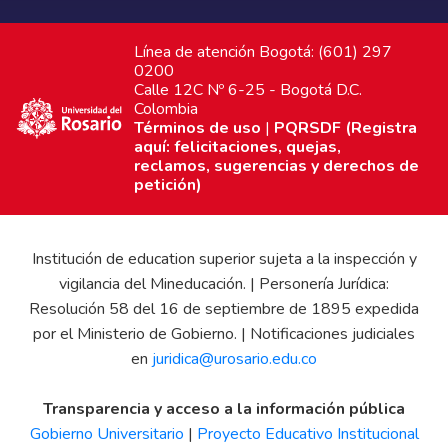
Línea de atención Bogotá: (601) 297
0200
Calle 12C Nº 6-25 - Bogotá D.C.
Colombia
Términos de uso
|
PQRSDF (Registra
aquí: felicitaciones, quejas,
reclamos, sugerencias y derechos de
petición)
Institución de education superior sujeta a la inspección y
vigilancia del Mineducación. | Personería Jurídica:
Resolución 58 del 16 de septiembre de 1895 expedida
por el Ministerio de Gobierno. | Notificaciones judiciales
en
juridica@urosario.edu.co
Transparencia y acceso a la información pública
Gobierno Universitario
|
Proyecto Educativo Institucional