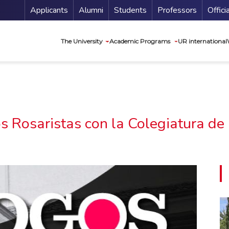
Menu Secundario
Applicants
Alumni
Students
Professors
Offici
Navegación princip
The University
Academic Programs
UR international
s Rosaristas con la Colegiatura d