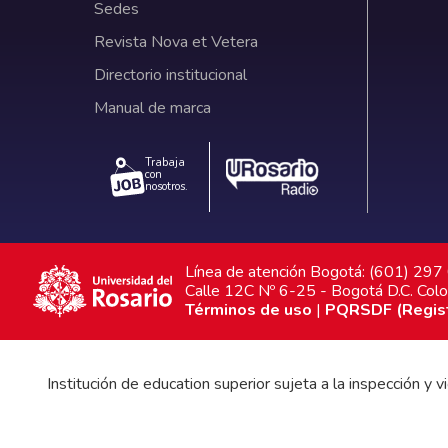
Sedes
Revista Nova et Vetera
Directorio institucional
Manual de marca
Trabaja
con
nosotros.
Línea de atención Bogotá: (601) 29
Calle 12C Nº 6-25 - Bogotá D.C. Col
Términos de uso
|
PQRSDF (Registr
Institución de education superior sujeta a la inspección y