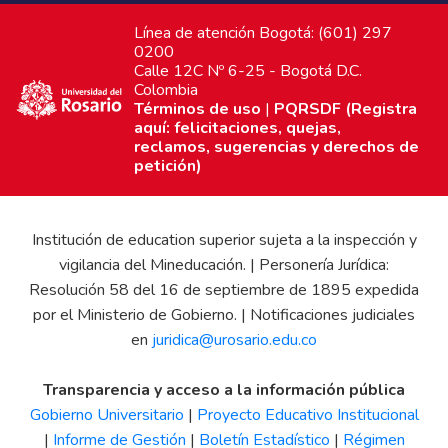
Línea de atención Bogotá: (601) 297
0200
Calle 12C Nº 6-25 - Bogotá D.C.
Colombia
Términos de uso
|
PQRSDF (Registra
aquí: felicitaciones, quejas,
reclamos, sugerencias y derechos de
petición)
Institución de education superior sujeta a la inspección y
vigilancia del Mineducación. | Personería Jurídica:
Resolución 58 del 16 de septiembre de 1895 expedida
por el Ministerio de Gobierno. | Notificaciones judiciales
en
juridica@urosario.edu.co
Transparencia y acceso a la información pública
Gobierno Universitario
|
Proyecto Educativo Institucional
|
Informe de Gestión
|
Boletín Estadístico
|
Régimen