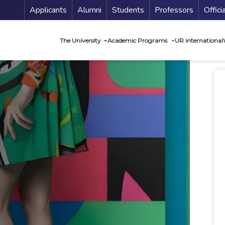
Menu Secundario
Applicants
Alumni
Students
Professors
Offici
Navegación princip
The University
Academic Programs
UR international