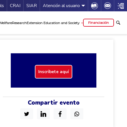
Guía de servicios
Icon
Icon
Icon
als
CRAI
SIAR
Atención al usuario
al
Financiación
Wellfare
Research
Extension Education and Society
Inscríbete aquí
Compartir evento