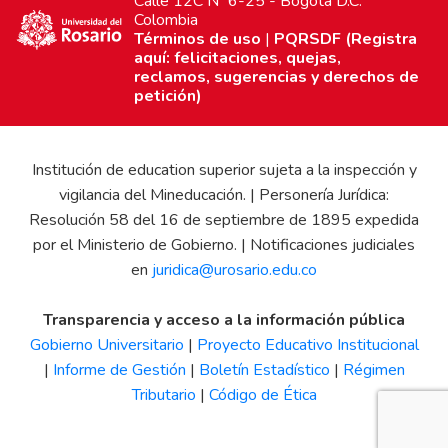
Calle 12C Nº 6-25 - Bogotá D.C.
Colombia
Términos de uso
|
PQRSDF (Registra
aquí: felicitaciones, quejas,
reclamos, sugerencias y derechos de
petición)
Institución de education superior sujeta a la inspección y
vigilancia del Mineducación. | Personería Jurídica:
Resolución 58 del 16 de septiembre de 1895 expedida
por el Ministerio de Gobierno. | Notificaciones judiciales
en
juridica@urosario.edu.co
Transparencia y acceso a la información pública
Gobierno Universitario
|
Proyecto Educativo Institucional
|
Informe de Gestión
|
Boletín Estadístico
|
Régimen
Tributario
|
Código de Ética