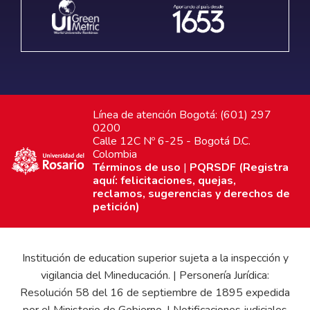
Línea de atención Bogotá: (601) 297
0200
Calle 12C Nº 6-25 - Bogotá D.C.
Colombia
Términos de uso
|
PQRSDF (Registra
aquí: felicitaciones, quejas,
reclamos, sugerencias y derechos de
petición)
Institución de education superior sujeta a la inspección y
vigilancia del Mineducación. | Personería Jurídica:
Resolución 58 del 16 de septiembre de 1895 expedida