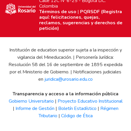
Calle 12C Nº 6-25 - Bogotá D.C.
Colombia
Términos de uso
|
PQRSDF (Registra
aquí: felicitaciones, quejas,
reclamos, sugerencias y derechos de
petición)
Institución de education superior sujeta a la inspección y
vigilancia del Mineducación. | Personería Jurídica:
Resolución 58 del 16 de septiembre de 1895 expedida
por el Ministerio de Gobierno. | Notificaciones judiciales
en
juridica@urosario.edu.co
Transparencia y acceso a la información pública
Gobierno Universitario
|
Proyecto Educativo Institucional
|
Informe de Gestión
|
Boletín Estadístico
|
Régimen
Tributario
|
Código de Ética