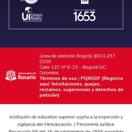
Línea de atención Bogotá: (601) 297
0200
Calle 12C Nº 6-25 - Bogotá D.C.
Colombia
Términos de uso
|
PQRSDF (Registra
aquí: felicitaciones, quejas,
reclamos, sugerencias y derechos de
petición)
Institución de education superior sujeta a la inspección y
vigilancia del Mineducación. | Personería Jurídica:
Resolución 58 del 16 de septiembre de 1895 expedida