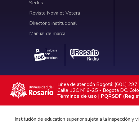
Sedes
Revista Nova et Vetera
Directorio institucional
Manual de marca
Trabaja
con
nosotros.
Línea de atención Bogotá: (601) 29
Calle 12C Nº 6-25 - Bogotá D.C. Col
Términos de uso
|
PQRSDF (Registr
Institución de education superior sujeta a la inspección y