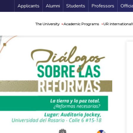
Menu Secundario
Applicants
Alumni
Students
Professors
Offici
Navegación princip
The University
Academic Programs
UR international