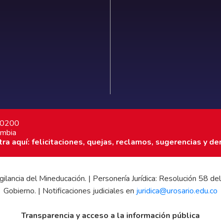
7 0200
ombia
a aquí: felicitaciones, quejas, reclamos, sugerencias y de
 vigilancia del Mineducación. | Personería Jurídica: Resolución 58
Gobierno. | Notificaciones judiciales en
juridica@urosario.edu.co
Transparencia y acceso a la información pública