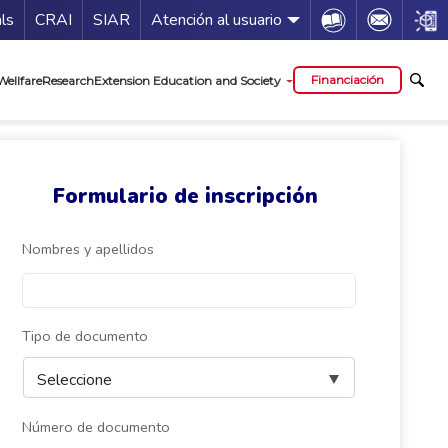
Guía de servicios
Icon
Icon
Icon
als
CRAI
SIAR
Atención al usuario
al
Financiación
Wellfare
Research
Extension Education and Society
Formulario de inscripción
Nombres y apellidos
Tipo de documento
Número de documento