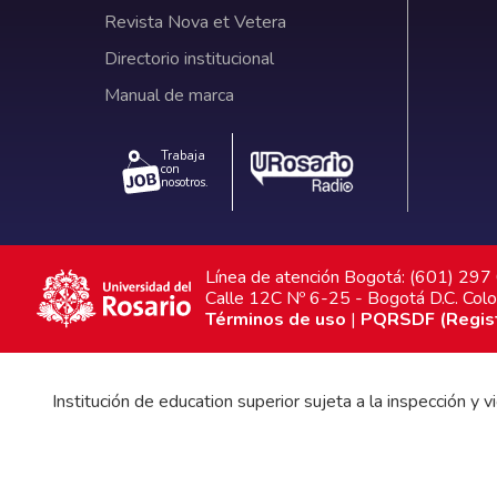
Revista Nova et Vetera
Directorio institucional
Manual de marca
Trabaja
con
nosotros.
Línea de atención Bogotá: (601) 29
Calle 12C Nº 6-25 - Bogotá D.C. Col
Términos de uso
|
PQRSDF (Registr
Institución de education superior sujeta a la inspección y