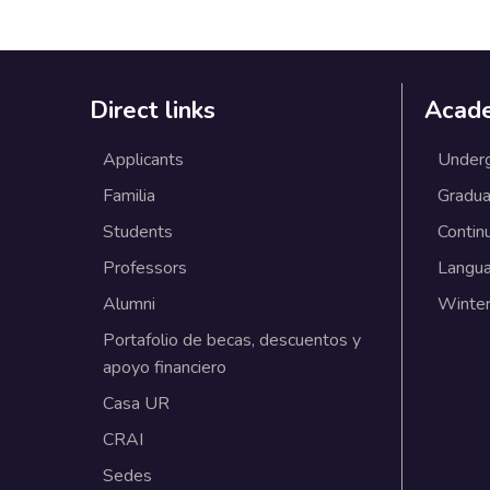
Direct links
Acad
Applicants
Under
Familia
Gradua
Students
Contin
Professors
Langu
Alumni
Winter
Portafolio de becas, descuentos y
apoyo financiero
Casa UR
CRAI
Sedes