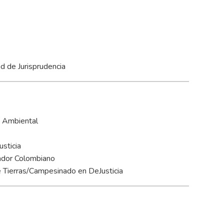
ad de Jurisprudencia
y Ambiental
usticia
ador Colombiano
e Tierras/Campesinado en DeJusticia