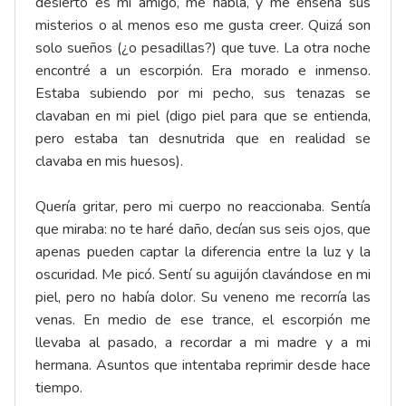
desierto es mi amigo, me habla, y me enseña sus
misterios o al menos eso me gusta creer. Quizá son
solo sueños (¿o pesadillas?) que tuve. La otra noche
encontré a un escorpión. Era morado e inmenso.
Estaba subiendo por mi pecho, sus tenazas se
clavaban en mi piel (digo piel para que se entienda,
pero estaba tan desnutrida que en realidad se
clavaba en mis huesos).
Quería gritar, pero mi cuerpo no reaccionaba. Sentía
que miraba: no te haré daño, decían sus seis ojos, que
apenas pueden captar la diferencia entre la luz y la
oscuridad. Me picó. Sentí su aguijón clavándose en mi
piel, pero no había dolor. Su veneno me recorría las
venas. En medio de ese trance, el escorpión me
llevaba al pasado, a recordar a mi madre y a mi
hermana. Asuntos que intentaba reprimir desde hace
tiempo.