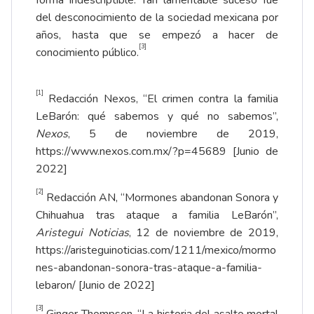
del desconocimiento de la sociedad mexicana por
años, hasta que se empezó a hacer de
[3]
conocimiento público.
[1]
Redacción Nexos, “El crimen contra la familia
LeBarón: qué sabemos y qué no sabemos”,
Nexos
, 5 de noviembre de 2019,
https://www.nexos.com.mx/?p=45689
[Junio de
2022]
[2]
Redacción AN, “Mormones abandonan Sonora y
Chihuahua tras ataque a familia LeBarón”,
Aristegui Noticias
, 12 de noviembre de 2019,
https://aristeguinoticias.com/1211/mexico/mormo
nes-abandonan-sonora-tras-ataque-a-familia-
lebaron/
[Junio de 2022]
[3]
Ginger Thompson, “La historia del asalto mortal