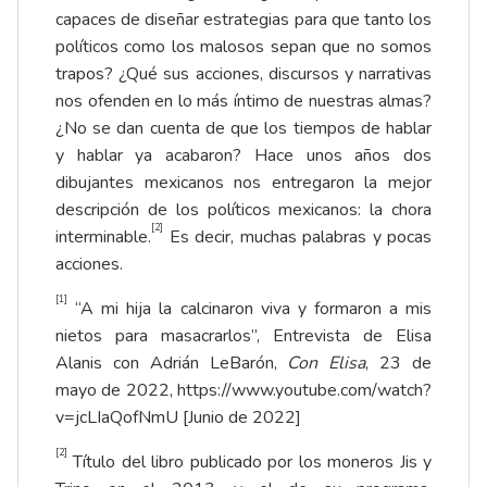
capaces de diseñar estrategias para que tanto los
políticos como los malosos sepan que no somos
trapos? ¿Qué sus acciones, discursos y narrativas
nos ofenden en lo más íntimo de nuestras almas?
¿No se dan cuenta de que los tiempos de hablar
y hablar ya acabaron? Hace unos años dos
dibujantes mexicanos nos entregaron la mejor
descripción de los políticos mexicanos: la chora
[2]
interminable.
Es decir, muchas palabras y pocas
acciones.
[1]
“A mi hija la calcinaron viva y formaron a mis
nietos para masacrarlos”, Entrevista de Elisa
Alanis con Adrián LeBarón,
Con Elisa
, 23 de
mayo de 2022,
https://www.youtube.com/watch?
v=jcLIaQofNmU
[Junio de 2022]
[2]
Título del libro publicado por los moneros Jis y