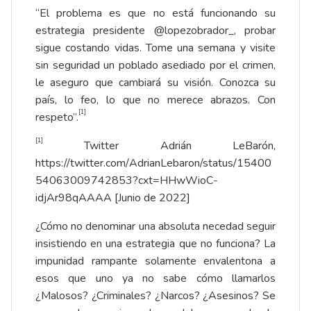
“El problema es que no está funcionando su
estrategia presidente @lopezobrador_, probar
sigue costando vidas. Tome una semana y visite
sin seguridad un poblado asediado por el crimen,
le aseguro que cambiará su visión. Conozca su
país, lo feo, lo que no merece abrazos. Con
[1]
respeto”.
[1]
Twitter Adrián LeBarón,
https://twitter.com/AdrianLebaron/status/15400
54063009742853?cxt=HHwWioC-
idjAr98qAAAA
[Junio de 2022]
¿Cómo no denominar una absoluta necedad seguir
insistiendo en una estrategia que no funciona? La
impunidad rampante solamente envalentona a
esos que uno ya no sabe cómo llamarlos
¿Malosos? ¿Criminales? ¿Narcos? ¿Asesinos? Se