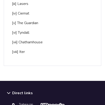
[iii]
Lasers
[iv]
Ciemat
[v]
The Guardian
[vi]
Tyndall
[vii]
Chathamhouse
[viii]
Iter
Direct links
Trabaja con