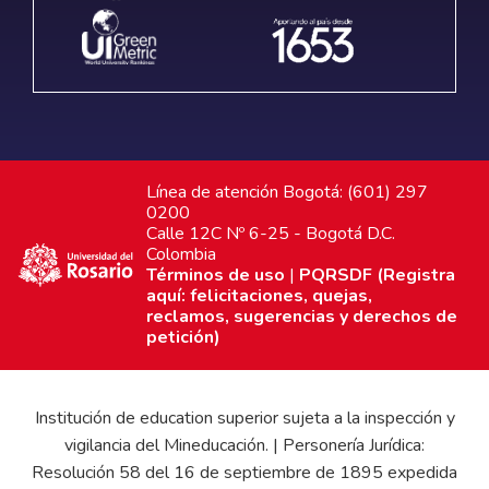
Línea de atención Bogotá: (601) 297
0200
Calle 12C Nº 6-25 - Bogotá D.C.
Colombia
Términos de uso
|
PQRSDF (Registra
aquí: felicitaciones, quejas,
reclamos, sugerencias y derechos de
petición)
Institución de education superior sujeta a la inspección y
vigilancia del Mineducación. | Personería Jurídica:
Resolución 58 del 16 de septiembre de 1895 expedida