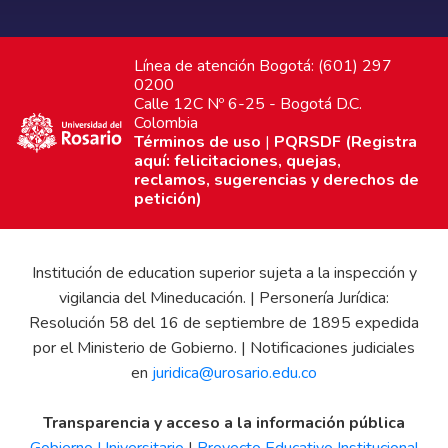
Línea de atención Bogotá: (601) 297
0200
Calle 12C Nº 6-25 - Bogotá D.C.
Colombia
Términos de uso
|
PQRSDF (Registra
aquí: felicitaciones, quejas,
reclamos, sugerencias y derechos de
petición)
Institución de education superior sujeta a la inspección y
vigilancia del Mineducación. | Personería Jurídica:
Resolución 58 del 16 de septiembre de 1895 expedida
por el Ministerio de Gobierno. | Notificaciones judiciales
en
juridica@urosario.edu.co
Transparencia y acceso a la información pública
Gobierno Universitario
|
Proyecto Educativo Institucional