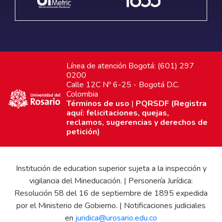
Línea de atención Bogotá: (601) 297
0200
Calle 12C Nº 6-25 - Bogotá D.C.
Colombia
Términos de uso
|
PQRSDF (Registra
aquí: felicitaciones, quejas,
reclamos, sugerencias y derechos de
petición)
Institución de education superior sujeta a la inspección y
vigilancia del Mineducación. | Personería Jurídica:
Resolución 58 del 16 de septiembre de 1895 expedida
por el Ministerio de Gobierno. | Notificaciones judiciales
en
juridica@urosario.edu.co