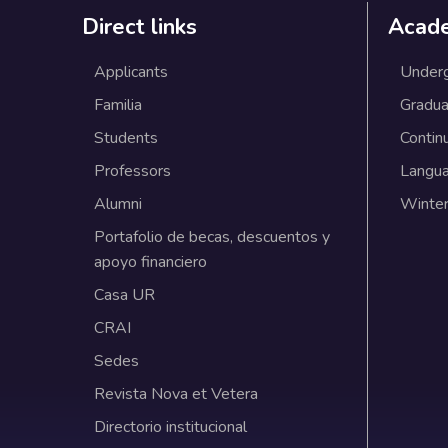
Direct links
Acad
Applicants
Under
Familia
Gradua
Students
Contin
Professors
Langu
Alumni
Winter
Portafolio de becas, descuentos y
apoyo financiero
Casa UR
CRAI
Sedes
Revista Nova et Vetera
Directorio institucional