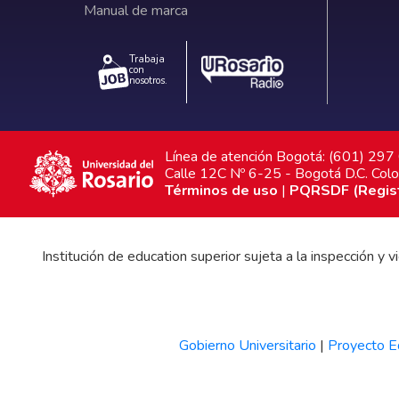
Manual de marca
Trabaja
con
nosotros.
Línea de atención Bogotá: (601) 29
Calle 12C Nº 6-25 - Bogotá D.C. Col
Términos de uso
|
PQRSDF (Registr
Institución de education superior sujeta a la inspección y
Gobierno Universitario
|
Proyecto Ed