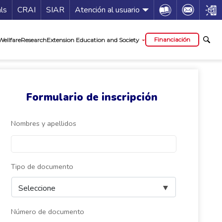
Guía de servicios
Icon
Icon
Icon
als
CRAI
SIAR
Atención al usuario
al
Financiación
Wellfare
Research
Extension Education and Society
Formulario de inscripción
Nombres y apellidos
Tipo de documento
Número de documento