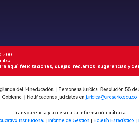
7 0200
ombia
a aquí: felicitaciones, quejas, reclamos, sugerencias y de
 vigilancia del Mineducación. | Personería Jurídica: Resolución 58
Gobierno. | Notificaciones judiciales en
juridica@urosario.edu.co
Transparencia y acceso a la información pública
ucativo Institucional
|
Informe de Gestión
|
Boletín Estadístico
|