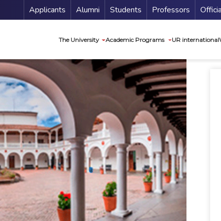
Menu Secundario
Applicants
Alumni
Students
Professors
Offici
Navegación princip
The University
Academic Programs
UR international