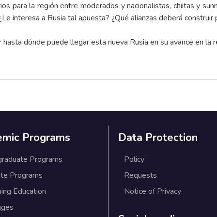
rios para la región entre moderados y nacionalistas, chiitas y sunn
Le interesa a Rusia tal apuesta? ¿Qué alianzas deberá construir p
r hasta dónde puede llegar esta nueva Rusia en su avance en la 
emic Programs
Data Protection
graduate Programs
Policy
te Programs
Requests
uing Education
Notice of Privacy
ages