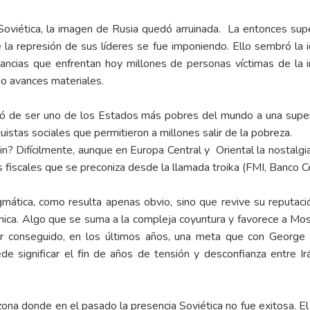
Soviética, la imagen de Rusia quedó arruinada. La entonces supe
 la represión de sus líderes se fue imponiendo. Ello sembró la 
nstancias que enfrentan hoy millones de personas víctimas de l
do avances materiales.
ó de ser uno de los Estados más pobres del mundo a una super
quistas sociales que permitieron a millones salir de la pobreza.
n? Difícilmente, aunque en Europa Central y Oriental la nostalgi
es fiscales que se preconiza desde la llamada troika (FMI, Banco 
mática, como resulta apenas obvio, sino que revive su reputa
nica. Algo que se suma a la compleja coyuntura y favorece a Mosc
aber conseguido, en los últimos años, una meta que con Geo
ede significar el fin de años de tensión y desconfianza entre I
 zona donde en el pasado la presencia Soviética no fue exitosa. El