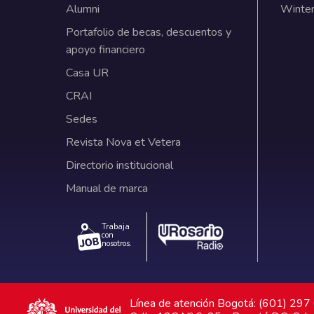
Alumni
Winter
Portafolio de becas, descuentos y
apoyo financiero
Casa UR
CRAI
Sedes
Revista Nova et Vetera
Directorio institucional
Manual de marca
Trabaja
con
nosotros.
Línea de atención Bogotá: (601) 29