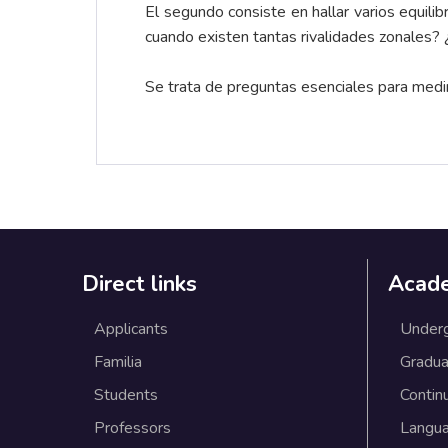
El segundo consiste en hallar varios equilib
cuando existen tantas rivalidades zonales? ¿
Se trata de preguntas esenciales para medi
Direct links
Acad
Applicants
Under
Familia
Gradua
Students
Contin
Professors
Langu