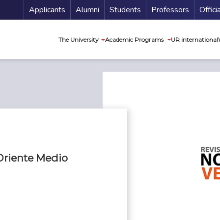
Menu Secundario
Applicants
Alumni
Students
Professors
Offici
Navegación princip
The University
Academic Programs
UR international
 Oriente Medio