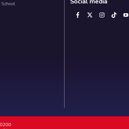
Social media
 School
7 0200