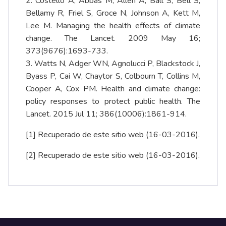
2. Costello A, Abbas M, Allen A, Ball S, Bell S,
Bellamy R, Friel S, Groce N, Johnson A, Kett M,
Lee M. Managing the health effects of climate
change. The Lancet. 2009 May 16;
373(9676):1693-733.
3. Watts N, Adger WN, Agnolucci P, Blackstock J,
Byass P, Cai W, Chaytor S, Colbourn T, Collins M,
Cooper A, Cox PM. Health and climate change:
policy responses to protect public health. The
Lancet. 2015 Jul 11; 386(10006):1861-914.
[1]
Recuperado de este sitio web
(16-03-2016).
[2]
Recuperado de este sitio web
(16-03-2016).