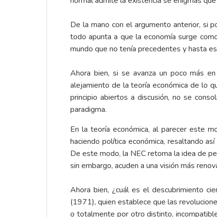
normal admite la existencia se enigmas que 
De la mano con el argumento anterior, si p
todo apunta a que la economía surge como un
mundo que no tenía precedentes y hasta es
Ahora bien, si se avanza un poco más en 
alejamiento de la teoría económica de lo 
principio abiertos a discusión, no se cons
paradigma.
En la teoría económica, al parecer este
haciendo política económica, resaltando as
De este modo, la NEC retoma la idea de pens
sin embargo, acuden a una visión más renov
Ahora bien, ¿cuál es el descubrimiento ci
(1971), quien establece que las revoluciones
o totalmente por otro distinto, incompatib