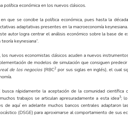
na política económica en los nuevos clásicos.
n que se concibe la política económica, pues hasta la década
pectativas adaptativas presentes en la macroeconomía keynesiana
e autor logra centrar el análisis económico sobre la base de ex
teoría keynesiana”.
, los nuevos economistas clásicos acuden a nuevos instrumentos
implementación de modelos de simulación que consiguen predecir e
2
 real de los negocios
(RBC
por sus siglas en inglés), el cual 
nomía.
 busca rápidamente la aceptación de la comunidad científica c
3
muchos trabajos se articulan apresuradamente a esta idea
; l
es de aquí en adelante muchos bancos centrales adaptaron la
stocástico (DSGE) para aproximarse al comportamiento de sus ec