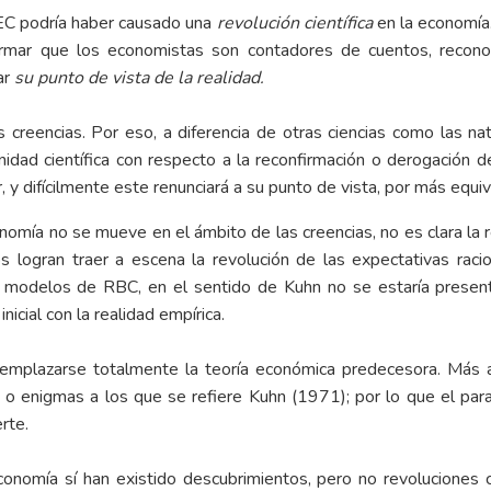
EC podría haber causado una
revolución científica
en la economía.
firmar que los economistas son contadores de cuentos, recono
ar
su punto de vista de la realidad.
creencias. Por eso, a diferencia de otras ciencias como las na
unidad científica con respecto a la reconfirmación o derogación 
r, y difícilmente este renunciará a su punto de vista, por más equ
nomía no se mueve en el ámbito de las creencias, no es clara la rev
 logran traer a escena la revolución de las expectativas racion
modelos de RBC, en el sentido de Kuhn no se estaría presentan
nicial con la realidad empírica.
reemplazarse totalmente la teoría económica predecesora. Más
 o enigmas a los que se refiere Kuhn (1971); por lo que el para
rte.
onomía sí han existido descubrimientos, pero no revoluciones ci