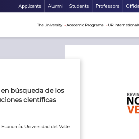
Menu Secundario
Applicants
Alumni
Students
Professors
Offici
Navegación princip
The University
Academic Programs
UR international
 en búsqueda de los
ciones científicas
Economía. Universidad del Valle