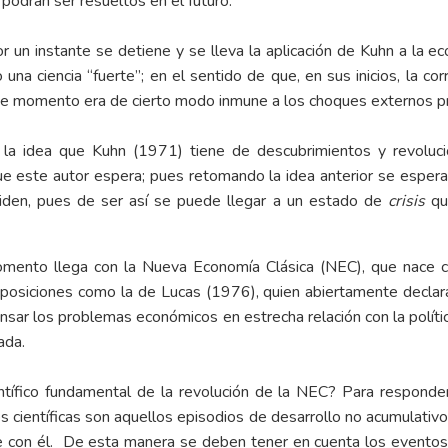
podrán ser resueltos en el futuro.
or un instante se detiene y se lleva la aplicación de Kuhn a la 
a ciencia “fuerte”; en el sentido de que, en sus inicios, la cor
e momento era de cierto modo inmune a los choques externos pro
la idea que Kuhn (1971) tiene de descubrimientos y revolució
que este autor espera; pues retomando la idea anterior se esper
oliden, pues de ser así se puede llegar a un estado de
crisis
qu
 momento llega con la Nueva Economía Clásica (NEC), que nace
í posiciones como la de Lucas (1976), quien abiertamente declar
ar los problemas económicos en estrecha relación con la política
ada.
entífico fundamental de la revolución de la NEC? Para responde
 científicas son aquellos episodios de desarrollo no acumulativo,
le con él. De esta manera se deben tener en cuenta los eventos