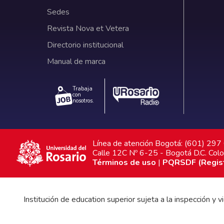
Sedes
Revista Nova et Vetera
Directorio institucional
Manual de marca
Trabaja
con
nosotros.
Línea de atención Bogotá: (601) 29
Calle 12C Nº 6-25 - Bogotá D.C. Col
Términos de uso
|
PQRSDF (Registr
Institución de education superior sujeta a la inspección y