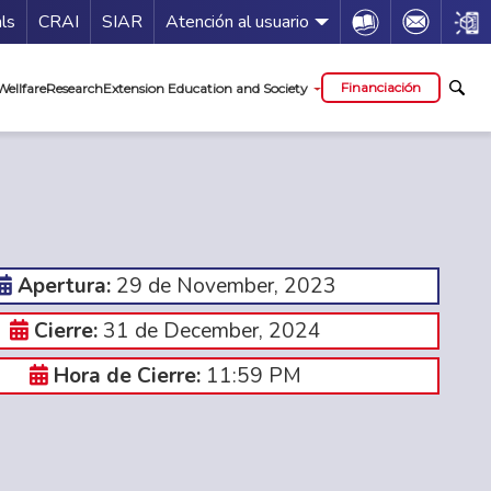
Guía de servicios
Icon
Icon
Icon
als
CRAI
SIAR
Atención al usuario
al
Financiación
Wellfare
Research
Extension Education and Society
29 de November, 2023
Apertura:
31 de December, 2024
Cierre:
11:59 PM
Hora de Cierre: