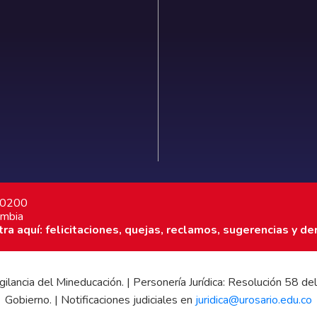
7 0200
ombia
a aquí: felicitaciones, quejas, reclamos, sugerencias y de
 vigilancia del Mineducación. | Personería Jurídica: Resolución 58
Gobierno. | Notificaciones judiciales en
juridica@urosario.edu.co