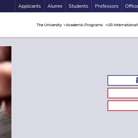
Menu Secundario
Applicants
Alumni
Students
Professors
Offici
Navegación princip
The University
Academic Programs
UR international