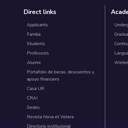
Direct links
Acad
Applicants
Under
Familia
Gradua
Students
Contin
Professors
Langu
Alumni
Winter
Portafolio de becas, descuentos y
apoyo financiero
Casa UR
CRAI
Sedes
Revista Nova et Vetera
Directorio institucional