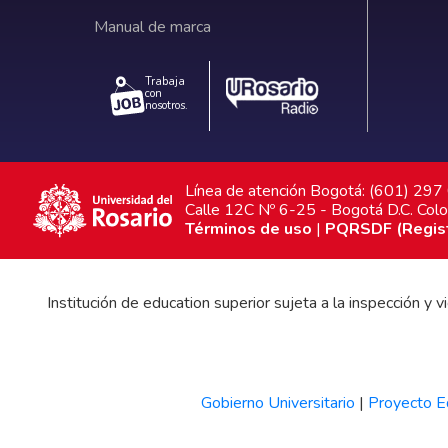
Manual de marca
Trabaja
con
nosotros.
Línea de atención Bogotá: (601) 29
Calle 12C Nº 6-25 - Bogotá D.C. Col
Términos de uso
|
PQRSDF (Registr
Institución de education superior sujeta a la inspección y
Gobierno Universitario
|
Proyecto Ed