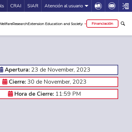
Guía de servicios
Icon
Icon
Icon
als
CRAI
SIAR
Atención al usuario
al
Financiación
Wellfare
Research
Extension Education and Society
23 de November, 2023
Apertura:
30 de November, 2023
Cierre:
11:59 PM
Hora de Cierre: