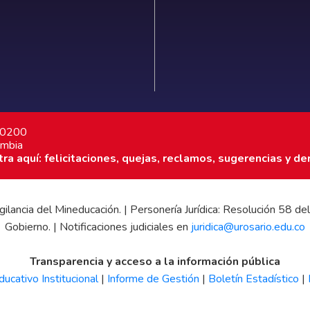
7 0200
ombia
a aquí: felicitaciones, quejas, reclamos, sugerencias y de
 vigilancia del Mineducación. | Personería Jurídica: Resolución 58
Gobierno. | Notificaciones judiciales en
juridica@urosario.edu.co
Transparencia y acceso a la información pública
ucativo Institucional
|
Informe de Gestión
|
Boletín Estadístico
|