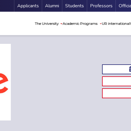
Menu Secundario
Applicants
Alumni
Students
Professors
Offici
Navegación princip
The University
Academic Programs
UR international