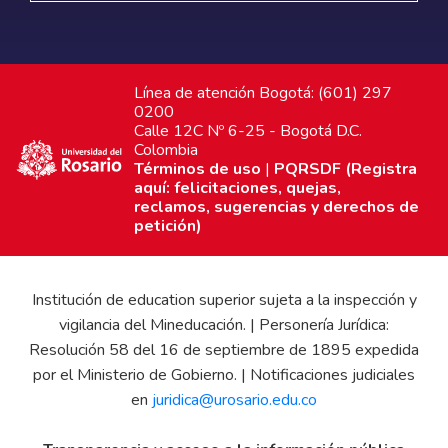
Línea de atención Bogotá: (601) 297
0200
Calle 12C Nº 6-25 - Bogotá D.C.
Colombia
Términos de uso
|
PQRSDF (Registra
aquí: felicitaciones, quejas,
reclamos, sugerencias y derechos de
petición)
Institución de education superior sujeta a la inspección y
vigilancia del Mineducación. | Personería Jurídica:
Resolución 58 del 16 de septiembre de 1895 expedida
por el Ministerio de Gobierno. | Notificaciones judiciales
en
juridica@urosario.edu.co