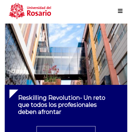
Skip to main content
Reskilling Revolution- Un reto
que todos los profesionales
deben afrontar