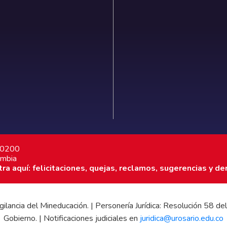
7 0200
ombia
a aquí: felicitaciones, quejas, reclamos, sugerencias y de
 vigilancia del Mineducación. | Personería Jurídica: Resolución 58
Gobierno. | Notificaciones judiciales en
juridica@urosario.edu.co