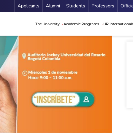
Menu Secundario
Applicants
Alumni
Students
Professors
Offici
Navegación princip
The University
Academic Programs
UR international