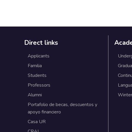
Direct links
Acad
Applicants
Under
Familia
Gradua
Students
Contin
Professors
Langu
Alumni
Winter
Portafolio de becas, descuentos y
apoyo financiero
Casa UR
CRAI