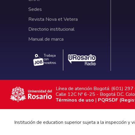
Sedes
Revista Nova et Vetera
Directorio institucional
Manual de marca
Trabaja
con
nosotros.
Línea de atención Bogotá: (601) 29
Calle 12C Nº 6-25 - Bogotá D.C. Col
Términos de uso
|
PQRSDF (Registr
Institución de education superior sujeta a la inspección y