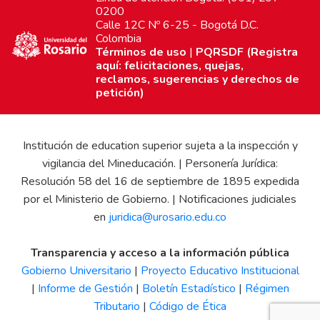
0200
Calle 12C Nº 6-25 - Bogotá D.C.
Colombia
Términos de uso
|
PQRSDF (Registra
aquí: felicitaciones, quejas,
reclamos, sugerencias y derechos de
petición)
Institución de education superior sujeta a la inspección y
vigilancia del Mineducación. | Personería Jurídica:
Resolución 58 del 16 de septiembre de 1895 expedida
por el Ministerio de Gobierno. | Notificaciones judiciales
en
juridica@urosario.edu.co
Transparencia y acceso a la información pública
Gobierno Universitario
|
Proyecto Educativo Institucional
|
Informe de Gestión
|
Boletín Estadístico
|
Régimen
Tributario
|
Código de Ética