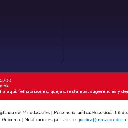
7 0200
ombia
a aquí: felicitaciones, quejas, reclamos, sugerencias y de
 vigilancia del Mineducación. | Personería Jurídica: Resolución 58
Gobierno. | Notificaciones judiciales en
juridica@urosario.edu.co