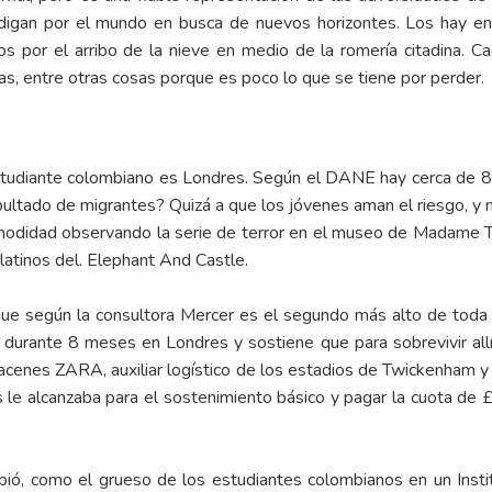
odigan por el mundo en busca de nuevos horizontes. Los hay en p
dos por el arribo de la nieve en medio de la romería citadina. 
, entre otras cosas porque es poco lo que se tiene por perder.
estudiante colombiano es Londres. Según el DANE hay cerca de 8
tado de migrantes? Quizá a que los jóvenes aman el riesgo, y no
modidad observando la serie de terror en el museo de Madame Tu
latinos del. Elephant And Castle.
que según la consultora Mercer es el segundo más alto de tod
durante 8 meses en Londres y sostiene que para sobrevivir allí
acenes ZARA, auxiliar logístico de los estadios de Twickenham
 le alcanzaba para el sostenimiento básico y pagar la cuota de 
ribió, como el grueso de los estudiantes colombianos en un Insti