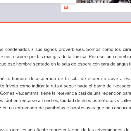
os condenados a sus signos proverbiales. Somos como los carac
 se nos escurre por las mangas de la camisa. Por eso, un colomb
 que ese hombre sentado en la sala de espera con cara de angusti
ó al hombre desesperado de la sala de espera, incluye a ese 
to frívolo como indicar la ruta a seguir hacia el barrio de Neasd
o Gómez Valderrama, tiene la relevancia casi de una redención para
 es fácil enfrentarse a Londres, Ciudad de ecos ostentosos y calle
nte en un entramado de parábolas e hipotenusas que no conducen
rivial, pero es una fiable representación de las adversidades d