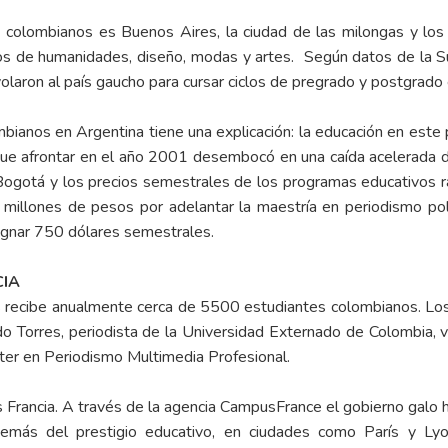
 colombianos es Buenos Aires, la ciudad de las milongas y los id
os de humanidades, diseño, modas y artes. Según datos de la Su
aron al país gaucho para cursar ciclos de pregrado y postgrado e
ianos en Argentina tiene una explicación: la educación en este p
ue afrontar en el año 2001 desembocó en una caída acelerada de
gotá y los precios semestrales de los programas educativos ra
illones de pesos por adelantar la maestría en periodismo polí
signar 750 dólares semestrales.
CIA
pas recibe anualmente cerca de 5500 estudiantes colombianos. L
 Torres, periodista de la Universidad Externado de Colombia, vi
ter en Periodismo Multimedia Profesional.
 Francia. A través de la agencia CampusFrance el gobierno galo h
más del prestigio educativo, en ciudades como París y Lyon