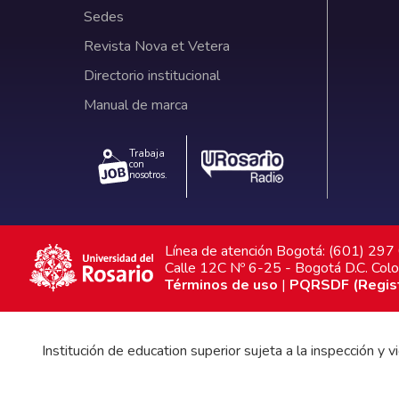
Sedes
Revista Nova et Vetera
Directorio institucional
Manual de marca
Trabaja
con
nosotros.
Línea de atención Bogotá: (601) 29
Calle 12C Nº 6-25 - Bogotá D.C. Col
Términos de uso
|
PQRSDF (Registr
Institución de education superior sujeta a la inspección y