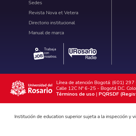
Sedes
Revista Nova et Vetera
Directorio institucional
Manual de marca
Trabaja
con
nosotros.
Línea de atención Bogotá: (601) 29
Calle 12C Nº 6-25 - Bogotá D.C. Col
Términos de uso
|
PQRSDF (Registr
Institución de education superior sujeta a la inspección y