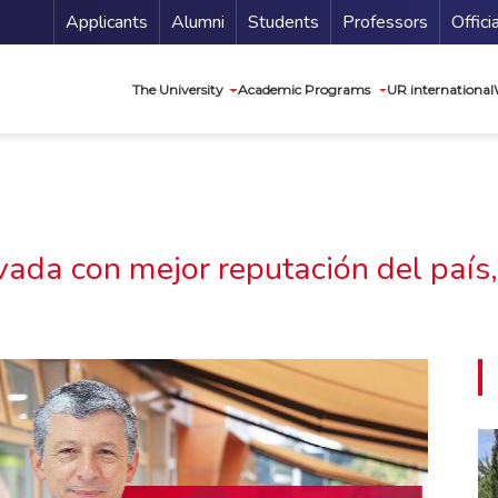
Menu Secundario
Applicants
Alumni
Students
Professors
Offici
Navegación princip
The University
Academic Programs
UR international
vada con mejor reputación del país