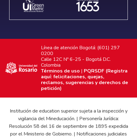
Línea de atención Bogotá: (601) 297
0200
Calle 12C Nº 6-25 - Bogotá D.C.
Colombia
Términos de uso
|
PQRSDF (Registra
aquí: felicitaciones, quejas,
reclamos, sugerencias y derechos de
petición)
Institución de education superior sujeta a la inspección y
vigilancia del Mineducación. | Personería Jurídica:
Resolución 58 del 16 de septiembre de 1895 expedida
por el Ministerio de Gobierno. | Notificaciones judiciales