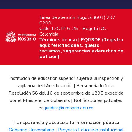
Línea de atención Bogotá: (601) 297
0200
Calle 12C Nº 6-25 - Bogotá D.C.
Colombia
Términos de uso
|
PQRSDF (Registra
aquí: felicitaciones, quejas,
reclamos, sugerencias y derechos de
petición)
Institución de education superior sujeta a la inspección y
vigilancia del Mineducación. | Personería Jurídica:
Resolución 58 del 16 de septiembre de 1895 expedida
por el Ministerio de Gobierno. | Notificaciones judiciales
en
juridica@urosario.edu.co
Transparencia y acceso a la información pública
Gobierno Universitario
|
Proyecto Educativo Institucional