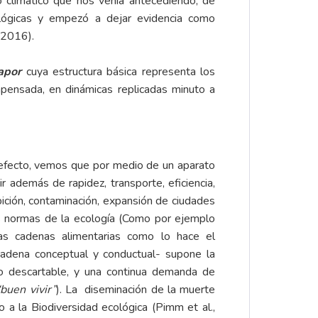
rio climático que nos venía antecediendo, de
ológicas y empezó a dejar evidencia como
 2016).
apor
cuya estructura básica representa los
ensada, en dinámicas replicadas minuto a
 efecto, vemos que por medio de un aparato
 además de rapidez, transporte, eficiencia,
bición, contaminación, expansión de ciudades
as normas de la ecología (Como por ejemplo
as cadenas alimentarias como lo hace el
adena conceptual y conductual- supone la
uso descartable, y una continua demanda de
“buen vivir”
). La diseminación de la muerte
 a la Biodiversidad ecológica (Pimm et al.,