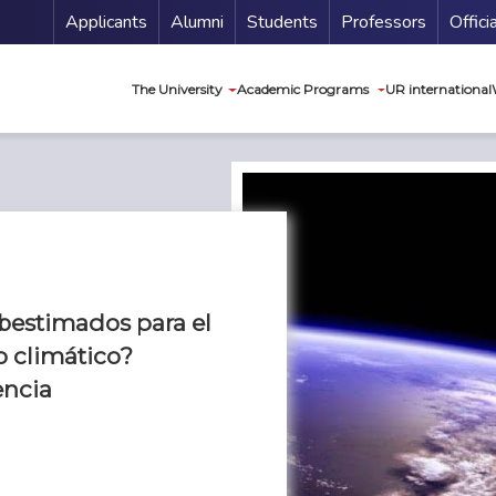
Menu Secundario
Applicants
Alumni
Students
Professors
Offici
Navegación princip
The University
Academic Programs
UR international
bestimados para el
 climático?
encia