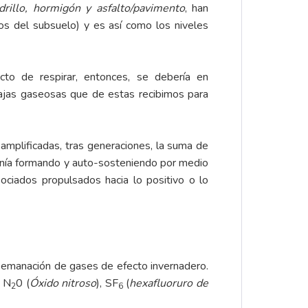
drillo, hormigón y asfalto/pavimento
, han
s del subsuelo) y es así como los niveles
cto de respirar, entonces, se debería en
tajas gaseosas que de estas recibimos para
amplificadas, tras generaciones, la suma de
venía formando y auto-sosteniendo por medio
ociados propulsados hacia lo positivo o lo
a emanación de gases de efecto invernadero.
, N
0 (
Óxido nitroso
), SF
(
hexafluoruro de
2
6