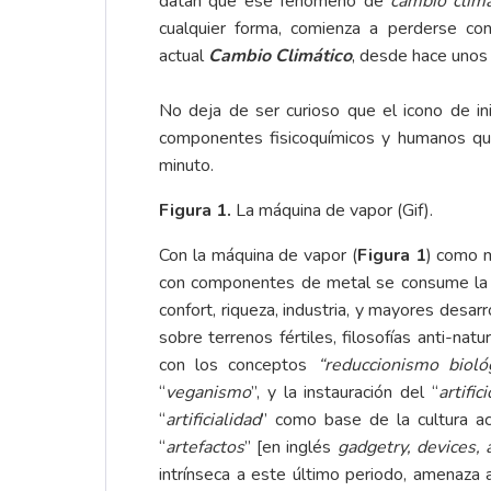
datan que ese fenómeno de
cambio climá
cualquier forma, comienza a perderse co
actual
Cambio Climático
, desde hace unos 
No deja de ser curioso que el icono de in
componentes fisicoquímicos y humanos qu
minuto.
Figura 1.
La máquina de vapor (Gif).
Con la máquina de vapor (
Figura 1
) como m
con componentes de metal se consume la nat
confort, riqueza, industria, y mayores desa
sobre terrenos fértiles, filosofías anti-natu
con los conceptos
“reduccionismo biológi
“
veganismo
”, y la instauración del “
artifici
“
artificialidad
” como base de la cultura a
“
artefactos
” [en inglés
gadgetry, devices, 
intrínseca a este último periodo, amenaza 