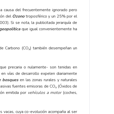
a causa del frecuentemente ignorado pero
ión del
Ozono
troposférico y un 25% por el
3). Si se nota, la publicitada jerarquía de
geopolítica
que igual convenientemente ha
 de Carbono (CO
) también desempeñan un
x
–que precaria o nulamente- son tenidas en
s en vías de desarrollo expelen diariamente
e bosques
en las zonas rurales y naturales
masivas fuentes emisoras de CO
(Óxidos de
x
ión emitida por
vehículos a motor
(coches,
s vacas, cuya co-evolución acompaña al ser