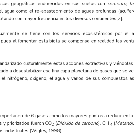
focos geográficos endurecidos en sus suelos con
cemento, la
l agua como el re-abastecimiento de aguas profundas (acuífero
notando con mayor frecuencia en los diversos continentes
[2]
.
almente se tiene con los servicios ecosistémicos por el a
 pues al fomentar esta biota se compensa en realidad las ven
andarizado culturalmente estas acciones extractivas y viéndolas 
ado a desestabilizar esa fina capa planetaria de gases que se 
 el nitrógeno, oxigeno, el agua y varios de sus compuestos as
 importancia de 6 gases como los mayores puntos a reducir en l
 y priorizados fueron CO
(
Dióxido de carbono
), CH
(
Metano
)
2
4
s industriales (Wigley, 1998).