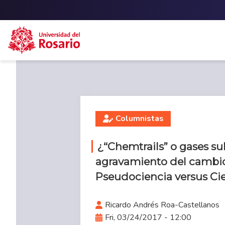
Skip to main content
Columnistas
¿“Chemtrails” o gases su
agravamiento del cambio
Pseudociencia versus Ci
Ricardo Andrés Roa-Castellanos
Fri, 03/24/2017 - 12:00