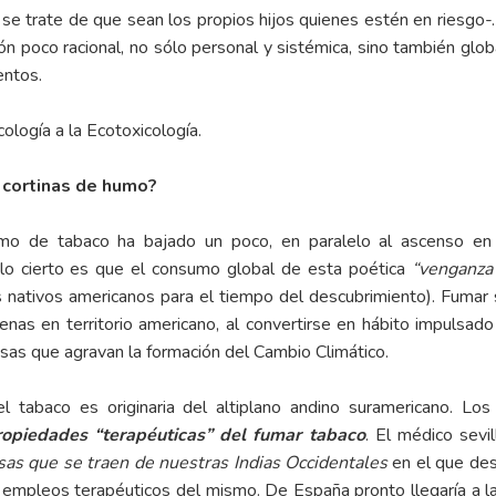
e trate de que sean los propios hijos quienes estén en riesgo-.
n poco racional, no sólo personal y sistémica, sino también glo
entos.
cología a la Ecotoxicología.
 cortinas de humo?
umo de tabaco ha bajado un poco, en paralelo al ascenso en
 lo cierto es que el consumo global de esta poética
“venganza
s nativos americanos para el tiempo del descubrimiento). Fumar 
genas en territorio americano, al convertirse en hábito impulsado 
as que agravan la formación del Cambio Climático.
 tabaco es originaria del altiplano andino suramericano. Lo
opiedades “terapéuticas” del fumar tabaco
. El médico sevi
osas que se traen de nuestras Indias Occidentales
en el que desc
 empleos terapéuticos del mismo. De España pronto llegaría a la 