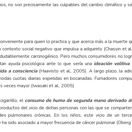
 no son precisamente las culpables del cambio climático y segui
o inconveniente para quien lo practica y que acerca más a la muerte q
contexto social negativo que impulsa a adquirirlo (Chassin et a
 indudablemente carcinogénico. Pero muchos consumidores no logr
itan ayuda psicológica ante lo que sería una
ideación volitiv
cida a consciencia
(Haavisto et al., 2005). A largo plazo, la adi
cómodas cuotas diarias expelidas en bocanadas. Fumadores comp
s veces mayor (Iwasaki et al., 2005)
igarrillo, el
consumo de humo de segunda mano derivado del
bproductos del vicio de dichas personas con las que se comparte
es pulmonares crónicas. En los niños, este vicio de un terc
 y ha sido asociado a mayor frecuencia de cáncer pulmonar (Öberg 