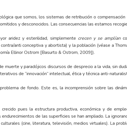
biológica que somos, los sistemas de retribución o compensación s
, omitidos y desconocidos. Las consecuencias las estamos recogi
ayor aridez y esterilidad, simplemente
crecen y se amplían
co
ura contra/anti conceptiva y abortista) y la población (véase a Th
nomía Ellinor Ostrom [Basurto & Ostrom, 2009]).
de muerte y paradójicos discursos de desprecio a la vida, sin dud
rativos de “innovación” intelectual, ética y técnica anti-naturalis
roblema de fondo. Este es, la incomprensión sobre las dinámic
an crecido pues la estructura productiva, económica y de empl
s endurecimientos de las superficies se han ampliado. La ignoranci
ulturales (cine, literatura, televisión, medios virtuales). La pro