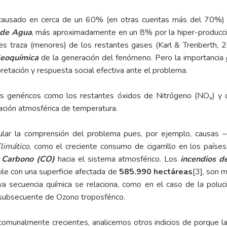
s causado en cerca de un 60% (en otras cuentas más del 70%) 
 de Agua
, más aproximadamente en un 8% por la hiper-producc
es traza (menores) de los restantes gases (Karl & Trenberth, 200
eoquímica
de la generación del fenómeno. Pero la importancia
rpretación y respuesta social efectiva ante el problema.
s genéricos como los restantes óxidos de Nitrógeno (NO
) y
x
ación atmosférica de temperatura.
ular la comprensión del problema pues, por ejemplo, causas 
limático
, como el creciente consumo de cigarrillo en los paíse
 Carbono (CO)
hacia el sistema atmosférico. Los
incendios d
le con una superficie afectada de
585.990 hectáreas
[3]
, son 
a secuencia química se relaciona, como en el caso de la poluc
 subsecuente de Ozono troposférico.
comunalmente crecientes, analicemos otros indicios de porque la