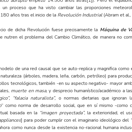
tico abrupto
empezó 14.500 años atrás
[1]
). Pero el equilib
n un proceso que ha visto cambiar las proporciones meteor
180 años tras el inicio de la
Revolución Industrial
(Abram et al.,
icio de dicha Revolución fuese precisamente la
Máquina de V
e nutren el problema del Cambio Climático, de manera no comp
odelo de una red causal que se auto-replica y magnifica como
uraleza (árboles, madera, leña, carbón, petróleo) para producir
rrollos tecnológicos, también -en su aspecto negativo- mayor am
rales,
muerte en masa
, y desprecio humanístico/académico a l
co”, “falacia naturalista”,
o normas dietarias que ignoran l
o
” como norma de desarrollo social, que en sí mismo -como c
ctual basada en la
“imagen proyectada”
, la exterioridad, el 
appliances
] para poder cumplir con el imaginario ideológico del
ahora como nunca desde la existencia no-racional humana incluso