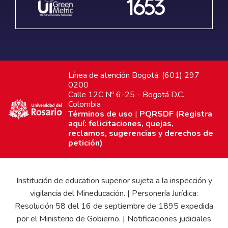
Línea de atención Bogotá: (601) 297
0200
Calle 12C Nº 6-25 - Bogotá D.C.
Colombia
Términos de uso
|
PQRSDF (Registra
aquí: felicitaciones, quejas,
reclamos, sugerencias y derechos de
petición)
Institución de education superior sujeta a la inspección y
vigilancia del Mineducación. | Personería Jurídica:
Resolución 58 del 16 de septiembre de 1895 expedida
por el Ministerio de Gobierno. | Notificaciones judiciales