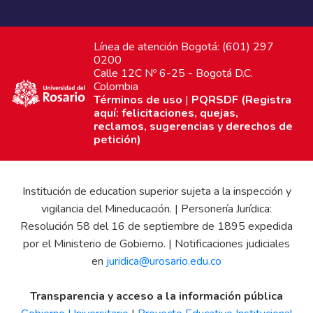
Línea de atención Bogotá: (601) 297
0200
Calle 12C Nº 6-25 - Bogotá D.C.
Colombia
Términos de uso
|
PQRSDF (Registra
aquí: felicitaciones, quejas,
reclamos, sugerencias y derechos de
petición)
Institución de education superior sujeta a la inspección y
vigilancia del Mineducación. | Personería Jurídica:
Resolución 58 del 16 de septiembre de 1895 expedida
por el Ministerio de Gobierno. | Notificaciones judiciales
en
juridica@urosario.edu.co
Transparencia y acceso a la información pública