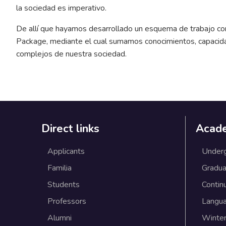
la sociedad es imperativo.
De allí que hayamos desarrollado un esquema de trabajo co
Package, mediante el cual sumamos conocimientos, capacidad
complejos de nuestra sociedad.
Direct links
Acad
Applicants
Under
Familia
Gradua
Students
Contin
Professors
Langu
Alumni
Winter