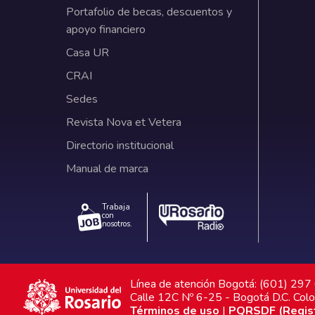
Portafolio de becas, descuentos y
apoyo financiero
Casa UR
CRAI
Sedes
Revista Nova et Vetera
Directorio institucional
Manual de marca
Trabaja
con
nosotros.
Línea de atención Bogotá: (601) 29
Calle 12C Nº 6-25 - Bogotá D.C. Col
Términos de uso
|
PQRSDF (Registr