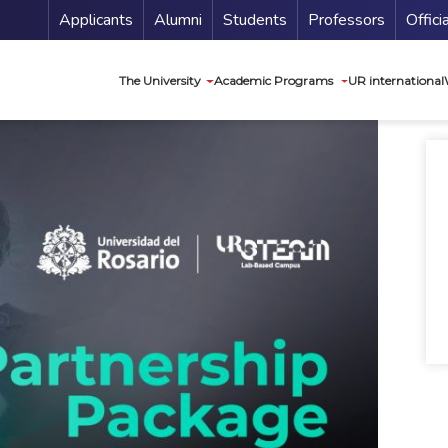
Menu Secundario
Applicants
Alumni
Students
Professors
Offici
Navegación princip
The University
Academic Programs
UR international