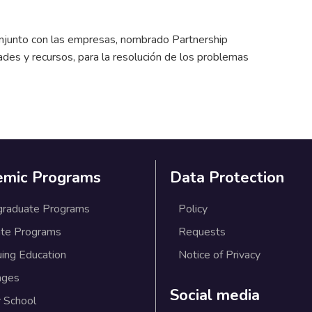
njunto con las empresas, nombrado Partnership
es y recursos, para la resolución de los problemas
emic Programs
Data Protection
graduate Programs
Policy
te Programs
Requests
uing Education
Notice of Privacy
ages
Social media
 School