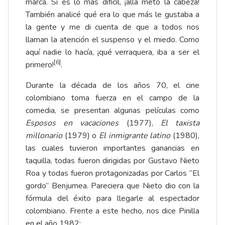
marca. Si es lo más difícil, ¡allá meto la cabeza!
También analicé qué era lo que más le gustaba a
la gente y me di cuenta de que a todos nos
llaman la atención el suspenso y el miedo. Como
aquí nadie lo hacía, ¡qué verraquera, iba a ser el
[6]
primero!
.
Durante la década de los años 70, el cine
colombiano toma fuerza en el campo de la
comedia, se presentan algunas películas como
Esposos en vacaciones
(1977),
El taxista
millonario
(1979) o
El inmigrante latino
(1980),
las cuales tuvieron importantes ganancias en
taquilla, todas fueron dirigidas por Gustavo Nieto
Roa y todas fueron protagonizadas por Carlos “El
gordo” Benjumea. Pareciera que Nieto dio con la
fórmula del éxito para llegarle al espectador
colombiano. Frente a este hecho, nos dice Pinilla
en el año 1982: