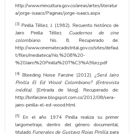
http://www.mincultura.gov.co/areas/artes/literatur
a/jorge-isaacs/Paginas/jorge-isaacs.aspx
[3]
Pinilla Téllez, J. (1982). Recuento histórico de
Jairo Pinilla Téllez.
Cuadernos de cine
colombiano.
No. 8. Recuperado de:
http://www.cinematecadistrital.gov.co/sites/defaul
t/files/mediateca/No.%208%20-
%20Jairo%20Pinilla%20T%C3%A9llez.pdf
[4]
Bleeding Noise Fanzine (2012).
¿Será Jairo
Pinilla El Ed Wood Colombiano? (Entrevista
inédita)
. [Entrada de blog]. Recuperado de:
http://bnfanzine.blogspot.com.co/2012/08/sera-
jairo-pinilla-el-ed-wood.html
[5]
En el año 1974 Pinilla realiza su primer
largometraje, dentro del género documental,
titulado
Funerales de Gustavo Rojas Pinilla
; para