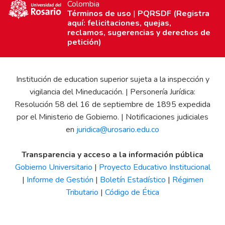
Colombia
Términos de uso
|
PQRSDF (Registra
aquí: felicitaciones, quejas,
reclamos, sugerencias y derechos de
petición)
Institución de education superior sujeta a la inspección y
vigilancia del Mineducación. | Personería Jurídica:
Resolución 58 del 16 de septiembre de 1895 expedida
por el Ministerio de Gobierno. | Notificaciones judiciales
en
juridica@urosario.edu.co
Transparencia y acceso a la información pública
Gobierno Universitario
|
Proyecto Educativo Institucional
|
Informe de Gestión
|
Boletín Estadístico
|
Régimen
Tributario
|
Código de Ética