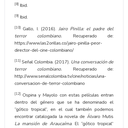
[8]
Ibid.
[9]
Ibid.
[10]
Gallo, I. (2016).
Jairo Pinilla: el padre del
terror colombiano.
Recuperado de:
https://www.las2orillas.co/jairo-pinilla-peor-
director-del-cine-colombiano/
[11]
Señal Colombia. (2017).
Una conversación de
terror colombiano.
Recuperado de:
http://www.senalcolombia.tv/cine/noticias/una-
conversacion-de-terror-colombiano
[12]
Ospina y Mayolo con estas películas entran
dentro del género que se ha denominado el
“gótico tropical”, en el cual también podemos
encontrar catalogada la novela de Álvaro Mutis
La mansión de Araucaíma
. El “gótico tropical”