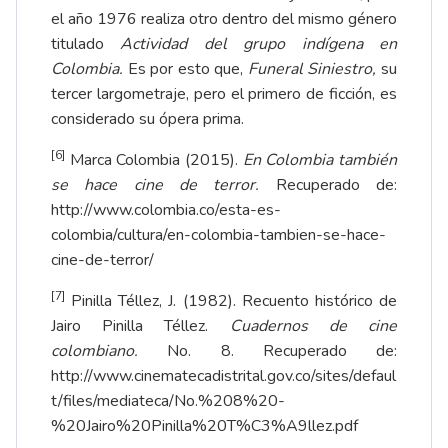
el año 1976 realiza otro dentro del mismo género
titulado
Actividad del grupo indígena en
Colombia.
Es por esto que,
Funeral Siniestro,
su
tercer largometraje, pero el primero de ficción, es
considerado su ópera prima.
[6]
Marca Colombia (2015).
En Colombia también
se hace cine de terror.
Recuperado de:
http://www.colombia.co/esta-es-
colombia/cultura/en-colombia-tambien-se-hace-
cine-de-terror/
[7]
Pinilla Téllez, J. (1982). Recuento histórico de
Jairo Pinilla Téllez.
Cuadernos de cine
colombiano.
No. 8. Recuperado de:
http://www.cinematecadistrital.gov.co/sites/defaul
t/files/mediateca/No.%208%20-
%20Jairo%20Pinilla%20T%C3%A9llez.pdf