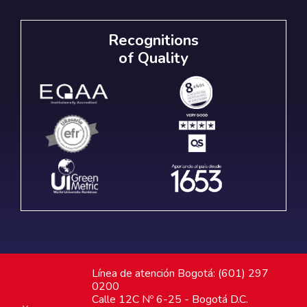
Recognitions
of Quality
Línea de atención Bogotá: (601) 297
0200
Calle 12C Nº 6-25 - Bogotá D.C.