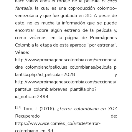
hace varios años el rodaje de la película
El circo
fantasía,
la cual es una coproducción colombo-
venezolana y que fue grabada en 3D. A pesar de
esto, no es mucha la información que se puede
encontrar sobre algún estreno de la película y,
como veíamos, en la página de Proimágenes
Colombia la etapa de esta aparece “por estrenar”.
Véase:
http://www.proimagenescolombia.com/secciones/
cine_colombiano/peliculas_colombianas/pelicula_p
lantilla.php?id_pelicula=2028
y
http://www.proimagenescolombia.com/secciones/
pantalla_colombia/breves_plantilla.php?
id_noticia=2494
[17]
Toro, J. (2016).
¿Terror colombiano en 3D?.
Recuperado de:
https://www.vice.com/es_co/article/terror-
colombiano-en-3d