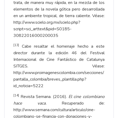
trata, de manera muy rápida, en la mezcla de los
elementos de la novela gótica pero desarrollada
en un ambiente tropical, de tierra caliente. Véase:
http://www.scielo.org.mx/scielo.php?
script=sci_arttext&pid=S0185-
30822016000200035
[13]
Cabe resaltar el homenaje hecho a este
director durante la edición 46 del Festival
Internacional de Cine Fantástico de Catalunya
SITGES. Véase:
http://www.proimagenescolombia.com/secciones/
pantalla_colombia/breves_plantilla.php?
id_noticia=5222
[14]
Revista Semana. (2016).
El cine colombiano
hace vaca.
Recuperado de:
http://www.semana.com/cultura/articulo/cine-
colombiano-se-financia-con-donaciones-y-