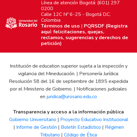
Línea de atención Bogotá: (601) 297
0200
Calle 12C Nº 6-25 - Bogotá D.C.
Colombia
Términos de uso
|
PQRSDF (Registra
aquí: felicitaciones, quejas,
reclamos, sugerencias y derechos de
petición)
Institución de education superior sujeta a la inspección y
vigilancia del Mineducación. | Personería Jurídica:
Resolución 58 del 16 de septiembre de 1895 expedida
por el Ministerio de Gobierno. | Notificaciones judiciales
en
juridica@urosario.edu.co
Transparencia y acceso a la información pública
Gobierno Universitario
|
Proyecto Educativo Institucional
|
Informe de Gestión
|
Boletín Estadístico
|
Régimen
Tributario
|
Código de Ética