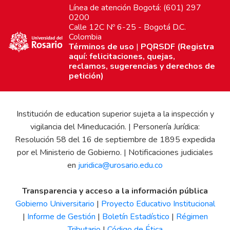
Línea de atención Bogotá: (601) 297
0200
Calle 12C Nº 6-25 - Bogotá D.C.
Colombia
Términos de uso
|
PQRSDF (Registra
aquí: felicitaciones, quejas,
reclamos, sugerencias y derechos de
petición)
Institución de education superior sujeta a la inspección y
vigilancia del Mineducación. | Personería Jurídica:
Resolución 58 del 16 de septiembre de 1895 expedida
por el Ministerio de Gobierno. | Notificaciones judiciales
en
juridica@urosario.edu.co
Transparencia y acceso a la información pública
Gobierno Universitario
|
Proyecto Educativo Institucional
|
Informe de Gestión
|
Boletín Estadístico
|
Régimen
Tributario
|
Código de Ética