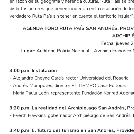
en razón de su geografía y herencia cultural, Ruta País se p
distintos actores que tienen incidencia en la resolución de l
verdadero Ruta País sin tener en cuenta el territorio insular”
AGENDA FORO RUTA PAÍS SAN ANDRÉS, PROVI
ARCHIPI
Fecha
:
jueves 
Lugar:
Auditorio Policía Nacional – Avenida Francisco
3:00 p.m.
Instalación
- Alejandro Cheyne García, rector Universidad del Rosario
- Andrés Mompotes, director EL TIEMPO Casa Editorial
- Maria Paula León, representante Fundación Konrad Adena
3:20 p.m.
La realidad del Archipiélago San Andrés, Pr
- Everth Hawkins, gobernador Archipiélago de San Andrés, P
3:40 p.m.
El futuro del turismo en San Andrés, Providen