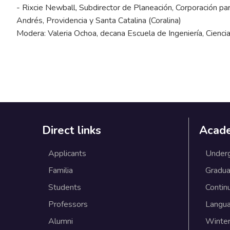
- Rixcie Newball, Subdirector de Planeación, Corporación pa
Andrés, Providencia y Santa Catalina (Coralina)
Modera: Valeria Ochoa, decana Escuela de Ingeniería, Cienci
Direct links
Acad
Applicants
Under
Familia
Gradua
Students
Contin
Professors
Langu
Alumni
Winter