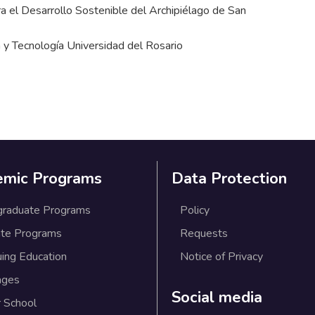
ra el Desarrollo Sostenible del Archipiélago de San
a y Tecnología Universidad del Rosario
emic Programs
Data Protection
graduate Programs
Policy
te Programs
Requests
uing Education
Notice of Privacy
ages
Social media
 School