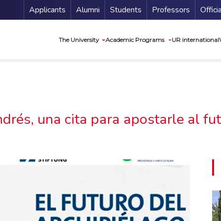
Menu Secundario
Applicants
Alumni
Students
Professors
Offici
Navegación princip
The University
Academic Programs
UR international
drés, una cita para apostarle al fut