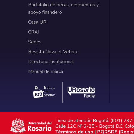
Portafolio de becas, descuentos y
apoyo financiero
Casa UR
CRAI
Sedes
Revista Nova et Vetera
Directorio institucional
Manual de marca
Trabaja
con
nosotros.
Línea de atención Bogotá: (601) 29
Calle 12C Nº 6-25 - Bogotá D.C. Col
Términos de uso
|
PQRSDF (Registr