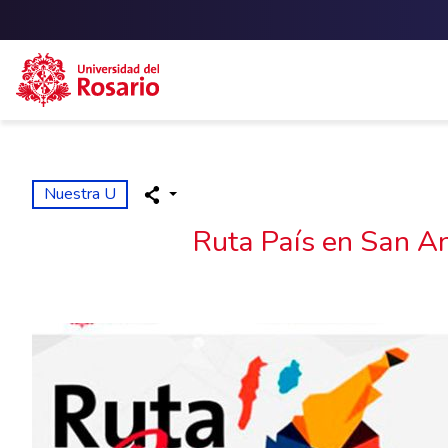
Skip to main content
Nuestra U
Ruta País en San An