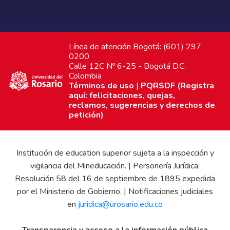
Línea de atención Bogotá: (601) 297
0200
Calle 12C Nº 6-25 - Bogotá D.C.
Colombia
Términos de uso
|
PQRSDF (Registra
aquí: felicitaciones, quejas,
reclamos, sugerencias y derechos de
petición)
Institución de education superior sujeta a la inspección y
vigilancia del Mineducación. | Personería Jurídica:
Resolución 58 del 16 de septiembre de 1895 expedida
por el Ministerio de Gobierno. | Notificaciones judiciales
en
juridica@urosario.edu.co
Transparencia y acceso a la información pública