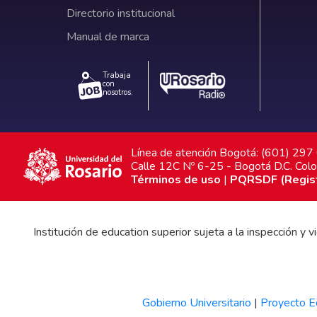
Directorio institucional
Manual de marca
Trabaja
con
nosotros.
Línea de atención Bogotá: (601) 29
Calle 12C Nº 6-25 - Bogotá D.C. Col
Términos de uso
|
PQRSDF (Registr
Institución de education superior sujeta a la inspección y
Gobierno Universitario
|
Proyecto Ed