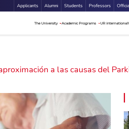
Menu Secundario
Applicants
Alumni
Students
Professors
Offici
Navegación princip
The University
Academic Programs
UR international
aproximación a las causas del Park