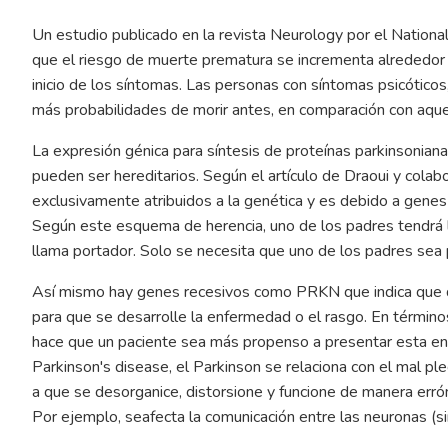
Un estudio publicado en la revista Neurology por el Nationa
que el riesgo de muerte prematura se incrementa alrededo
inicio de los síntomas. Las personas con síntomas psicótic
más probabilidades de morir antes, en comparación con aqu
La expresión génica para síntesis de proteínas parkinsonian
pueden ser hereditarios. Según el artículo de Draoui y cola
exclusivamente atribuidos a la genética y es debido a ge
Según este esquema de herencia, uno de los padres tendrá 
llama portador. Solo se necesita que uno de los padres sea 
Así mismo hay genes recesivos como PRKN que indica que 
para que se desarrolle la enfermedad o el rasgo. En términ
hace que un paciente sea más propenso a presentar esta enf
Parkinson's disease, el Parkinson se relaciona con el mal ple
a que se desorganice, distorsione y funcione de manera errónea
Por ejemplo, seafecta la comunicación entre las neuronas (si