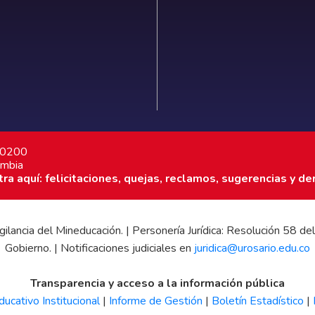
7 0200
ombia
a aquí: felicitaciones, quejas, reclamos, sugerencias y de
 vigilancia del Mineducación. | Personería Jurídica: Resolución 58
Gobierno. | Notificaciones judiciales en
juridica@urosario.edu.co
Transparencia y acceso a la información pública
ucativo Institucional
|
Informe de Gestión
|
Boletín Estadístico
|