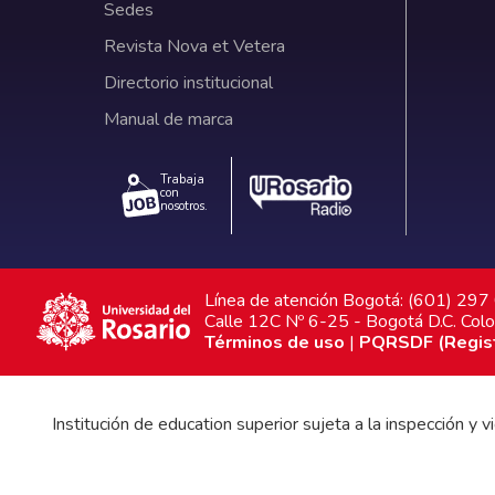
Sedes
Revista Nova et Vetera
Directorio institucional
Manual de marca
Trabaja
con
nosotros.
Línea de atención Bogotá: (601) 29
Calle 12C Nº 6-25 - Bogotá D.C. Col
Términos de uso
|
PQRSDF (Registr
Institución de education superior sujeta a la inspección y