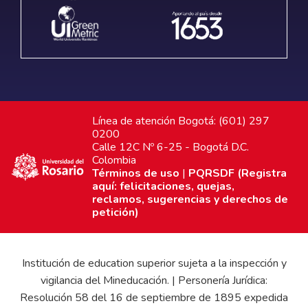
Línea de atención Bogotá: (601) 297
0200
Calle 12C Nº 6-25 - Bogotá D.C.
Colombia
Términos de uso
|
PQRSDF (Registra
aquí: felicitaciones, quejas,
reclamos, sugerencias y derechos de
petición)
Institución de education superior sujeta a la inspección y
vigilancia del Mineducación. | Personería Jurídica:
Resolución 58 del 16 de septiembre de 1895 expedida