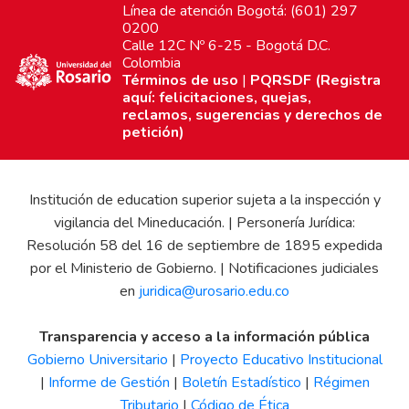
Línea de atención Bogotá: (601) 297
0200
Calle 12C Nº 6-25 - Bogotá D.C.
Colombia
Términos de uso
|
PQRSDF (Registra
aquí: felicitaciones, quejas,
reclamos, sugerencias y derechos de
petición)
Institución de education superior sujeta a la inspección y
vigilancia del Mineducación. | Personería Jurídica:
Resolución 58 del 16 de septiembre de 1895 expedida
por el Ministerio de Gobierno. | Notificaciones judiciales
en
juridica@urosario.edu.co
Transparencia y acceso a la información pública
Gobierno Universitario
|
Proyecto Educativo Institucional
|
Informe de Gestión
|
Boletín Estadístico
|
Régimen
Tributario
|
Código de Ética