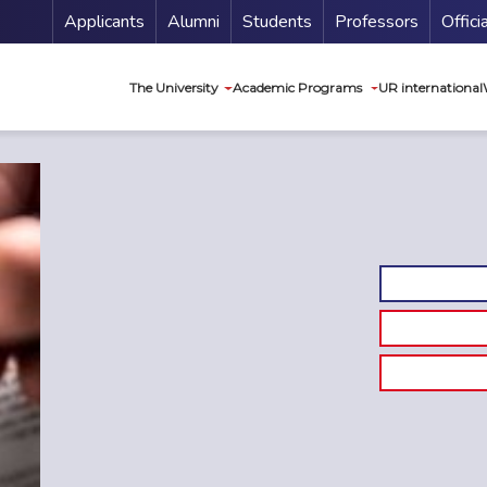
Menu Secundario
Applicants
Alumni
Students
Professors
Offici
Navegación princip
The University
Academic Programs
UR international