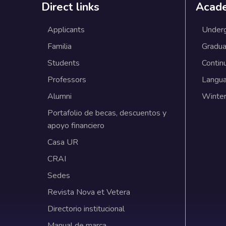
Direct links
Acad
Applicants
Under
Familia
Gradua
Students
Contin
Professors
Langu
Alumni
Winter
Portafolio de becas, descuentos y
apoyo financiero
Casa UR
CRAI
Sedes
Revista Nova et Vetera
Directorio institucional
Manual de marca