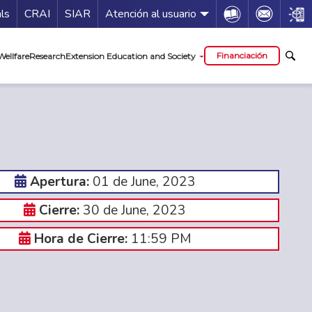
Guía de servicios
Icon
Icon
Icon
als
CRAI
SIAR
Atención al usuario
al
Financiación
Wellfare
Research
Extension Education and Society
01 de June, 2023
Apertura:
30 de June, 2023
Cierre:
11:59 PM
Hora de Cierre: