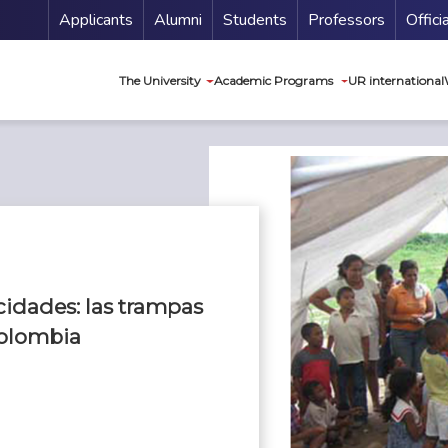
Menu Secundario
Applicants
Alumni
Students
Professors
Offici
Navegación princip
The University
Academic Programs
UR international
idades: las trampas
Colombia