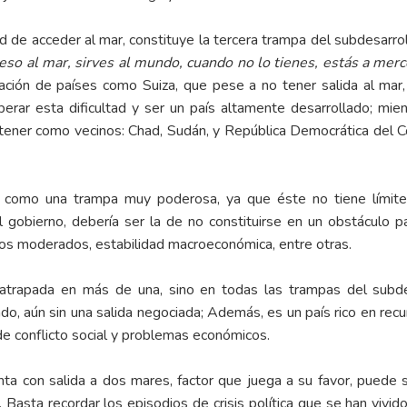
 de acceder al mar, constituye la tercera trampa del subdesarrol
eso al mar, sirves al mundo, cuando no lo tienes, estás a merc
tuación de países como Suiza, que pese a no tener salida al mar
superar esta dificultad y ser un país altamente desarrollado; mi
 tener como vecinos: Chad, Sudán, y República Democrática del C
no como una trampa muy poderosa, ya que éste no tiene límite
l gobierno, debería ser la de no constituirse en un obstáculo pa
os moderados, estabilidad macroeconómica, entre otras.
 atrapada en más de una, sino en todas las trampas del subd
o, aún sin una salida negociada; Además, es un país rico en rec
 de conflicto social y problemas económicos.
nta con salida a dos mares, factor que juega a su favor, puede
s. Basta recordar los episodios de crisis política que se han vivi