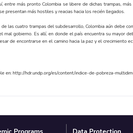
, entre más pronto Colombia se libere de dichas trampas, más pr
e presentan más hostiles y reacias hacia los recién llegados.
s de las cuatro trampas del subdesarrollo, Colombia aún debe co
 el mal gobierno. Es allí, en donde el país encuentra su mayor deb
pesar de encontrarse en el camino hacia la paz y el crecimiento
le en:
http://hdr.undp.org/es/content/indice-de-pobreza-multidi
emic Programs
Data Protection