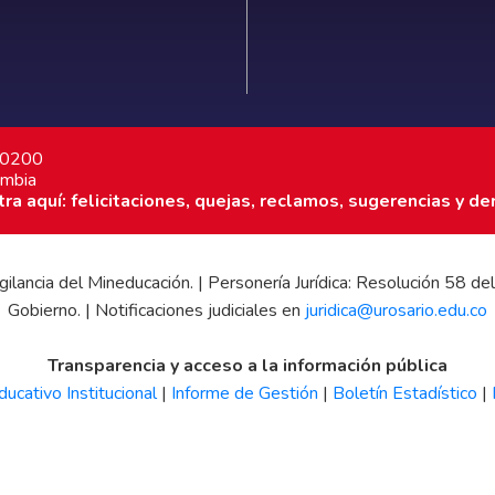
7 0200
ombia
a aquí: felicitaciones, quejas, reclamos, sugerencias y de
 vigilancia del Mineducación. | Personería Jurídica: Resolución 58
Gobierno. | Notificaciones judiciales en
juridica@urosario.edu.co
Transparencia y acceso a la información pública
ucativo Institucional
|
Informe de Gestión
|
Boletín Estadístico
|