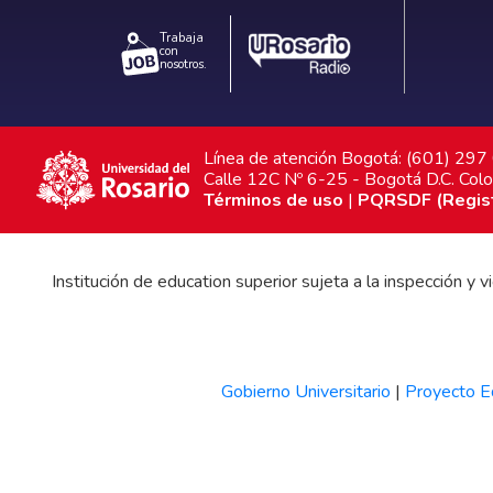
Trabaja
con
nosotros.
Línea de atención Bogotá: (601) 29
Calle 12C Nº 6-25 - Bogotá D.C. Col
Términos de uso
|
PQRSDF (Registr
Institución de education superior sujeta a la inspección y
Gobierno Universitario
|
Proyecto Ed