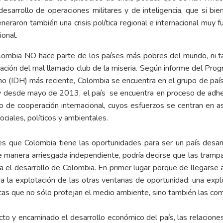
desarrollo de operaciones militares y de inteligencia, que si bie
eraron también una crisis política regional e internacional muy fu
ional.
olombia NO hace parte de los países más pobres del mundo, ni t
ción del mal llamado club de la miseria. Según informe del Pro
no (IDH) más reciente, Colombia se encuentra en el grupo de paí
 y desde mayo de 2013, el país se encuentra en proceso de adhes
de cooperación internacional, cuyos esfuerzos se centran en as
ciales, políticos y ambientales.
s que Colombia tiene las oportunidades para ser un país desar
de manera arriesgada independiente, podría decirse que las trampas
 el desarrollo de Colombia. En primer lugar porque de llegarse a
para la explotación de las otras ventanas de oportunidad: una expl
blicas que no sólo protejan el medio ambiente, sino también las 
licto y encaminado el desarrollo económico del país, las relaciones