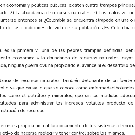
 en economía y políticas públicas, existen cuatro trampas princi
rmado; 2) La abundancia de recursos naturales; 3) Los malos vecinos
eguntarse entonces sí: ¿Colombia se encuentra atrapada en una
to de las condiciones de vida de su población, ¿Es Colombia 
a, es la primera y una de las peores trampas definidas, debi
iento económico y la abundancia de recursos naturales, cuyos 
a, ninguna guerra civil ha propiciado el avance ni el desarrollo de
ncia de recursos naturales, también detonante de un fuerte c
rollo ya que causa lo que se conoce como enfermedad holandesa; 
ales como el petróleo y minerales, que sin las medidas adecua
cultades para administrar los ingresos volátiles producto de
istración de recursos.
recursos propicia un mal funcionamiento de los sistemas democrát
bjetivo de hacerse reelegir y tener control sobre los mismos.