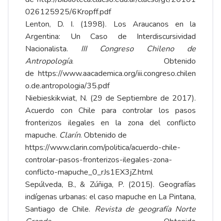
026125925/6Kropff.pdf
Lenton, D. I. (1998). Los Araucanos en la
Argentina: Un Caso de Interdiscursividad
Nacionalista.
III Congreso Chileno de
Antropología
. Obtenido
de
https://www.aacademica.org/iii.congreso.chilen
o.de.antropologia/35.pdf
Niebieskikwiat, N. (29 de Septiembre de 2017).
Acuerdo con Chile para controlar los pasos
fronterizos ilegales en la zona del conflicto
mapuche.
Clarín
. Obtenido de
https://www.clarin.com/politica/acuerdo-chile-
controlar-pasos-fronterizos-ilegales-zona-
conflicto-mapuche_0_rJs1EX3jZ.html
Sepúlveda, B., & Zúñiga, P. (2015). Geografías
indígenas urbanas: el caso mapuche en La Pintana,
Santiago de Chile.
Revista de geografía Norte