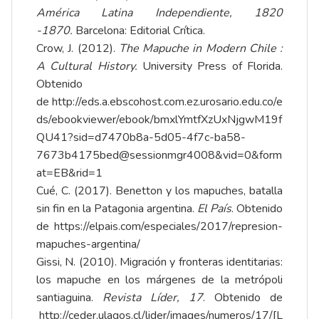
América Latina Independiente, 1820
-1870.
Barcelona: Editorial Crítica.
Crow, J. (2012).
The Mapuche in Modern Chile :
A Cultural History.
University Press of Florida.
Obtenido
de
http://eds.a.ebscohost.com.ez.urosario.edu.co/e
ds/ebookviewer/ebook/bmxlYmtfXzUxNjgwM19f
QU41?sid=d7470b8a-5d05-4f7c-ba58-
7673b4175bed@sessionmgr4008&vid=0&form
at=EB&rid=1
Cué, C. (2017). Benetton y los mapuches, batalla
sin fin en la Patagonia argentina.
El País
. Obtenido
de
https://elpais.com/especiales/2017/represion-
mapuches-argentina/
Gissi, N. (2010). Migración y fronteras identitarias:
los mapuche en los márgenes de la metrópoli
santiaguina.
Revista Líder, 17
. Obtenido de
http://ceder.ulagos.cl/lider/images/numeros/17/[L