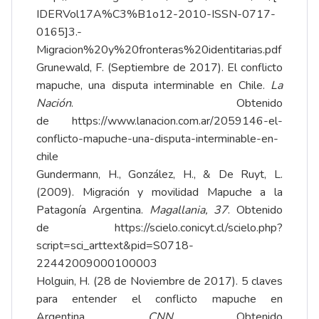
IDERVol17A%C3%B1o12-2010-ISSN-0717-
0165]3.-
Migracion%20y%20fronteras%20identitarias.pdf
Grunewald, F. (Septiembre de 2017). El conflicto
mapuche, una disputa interminable en Chile.
La
Nación
. Obtenido
de
https://www.lanacion.com.ar/2059146-el-
conflicto-mapuche-una-disputa-interminable-en-
chile
Gundermann, H., González, H., & De Ruyt, L.
(2009). Migración y movilidad Mapuche a la
Patagonía Argentina.
Magallania, 37
. Obtenido
de
https://scielo.conicyt.cl/scielo.php?
script=sci_arttext&pid=S0718-
22442009000100003
Holguin, H. (28 de Noviembre de 2017). 5 claves
para entender el conflicto mapuche en
Argentina.
CNN
. Obtenido