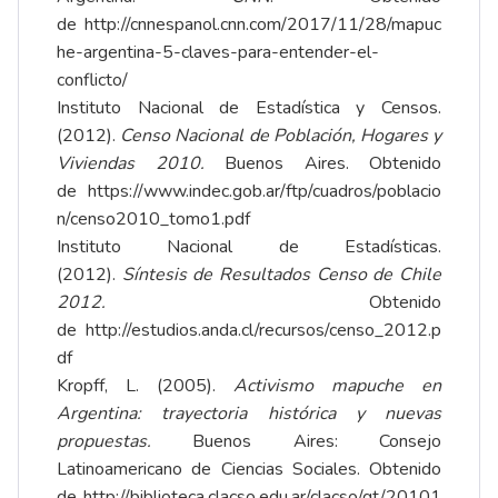
de
http://cnnespanol.cnn.com/2017/11/28/mapuc
he-argentina-5-claves-para-entender-el-
conflicto/
Instituto Nacional de Estadística y Censos.
(2012).
Censo Nacional de Población, Hogares y
Viviendas 2010.
Buenos Aires. Obtenido
de
https://www.indec.gob.ar/ftp/cuadros/poblacio
n/censo2010_tomo1.pdf
Instituto Nacional de Estadísticas.
(2012).
Síntesis de Resultados Censo de Chile
2012.
Obtenido
de
http://estudios.anda.cl/recursos/censo_2012.p
df
Kropff, L. (2005).
Activismo mapuche en
Argentina: trayectoria histórica y nuevas
propuestas.
Buenos Aires: Consejo
Latinoamericano de Ciencias Sociales. Obtenido
de
http://biblioteca.clacso.edu.ar/clacso/gt/20101